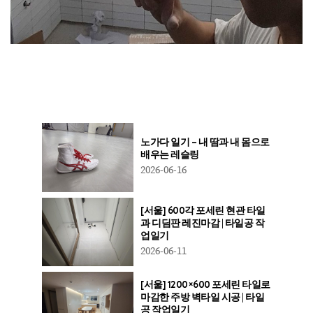
노가다 일기 – 내 땀과 내 몸으로
배우는 레슬링
2026-06-16
[서울] 600각 포세린 현관 타일
과 디딤판 레진마감 | 타일공 작
업일기
2026-06-11
[서울] 1200×600 포세린 타일로
마감한 주방 벽타일 시공 | 타일
공 작업일기