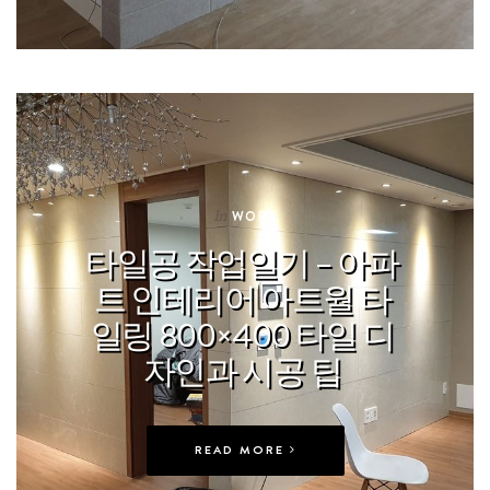
In
WORK
타일공 작업일기 – 아파
트 인테리어 아트월 타
일링 800×400 타일 디
자인과 시공 팁
READ MORE