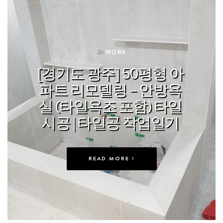
In
WORK
[경기도 광주] 50평형 아
파트 리모델링 – 안방욕
실 (타일욕조 포함) 타일
시공 | 타일공 작업일기
READ MORE