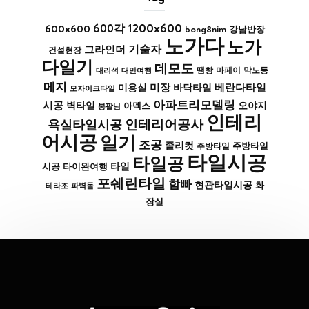
1200x600
600x600
600각
bong8nim
강남반장
노가다
노가
기술자
그라인더
건설현장
다일기
데모도
막노동
대리석
대만여행
땜빵
마페이
메지
미장
베란다타일
바닥타일
미용실
모자이크타일
아파트리모델링
시공
벽타일
아덱스
오야지
봉팔님
인테리
인테리어공사
욕실타일시공
어시공
일기
조공
졸리컷
주방타일
주방타일
타일시공
타일공
타일
시공
타이완여행
포쉐린타일
함빠
현관타일시공
화
파벽돌
테라조
장실