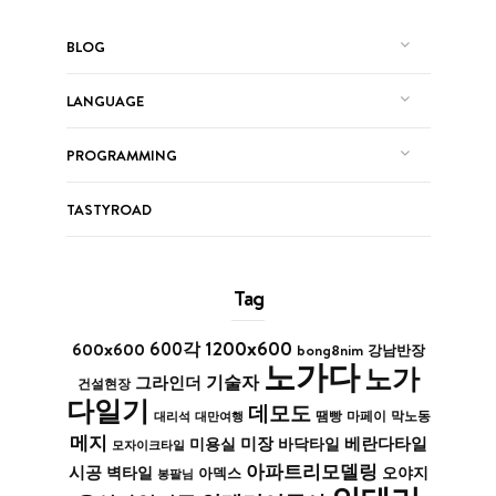
BLOG
LANGUAGE
PROGRAMMING
TASTYROAD
Tag
1200x600
600x600
600각
bong8nim
강남반장
노가다
노가
기술자
그라인더
건설현장
다일기
데모도
막노동
대리석
대만여행
땜빵
마페이
메지
미장
베란다타일
바닥타일
미용실
모자이크타일
아파트리모델링
시공
벽타일
아덱스
오야지
봉팔님