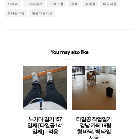
600각
노가다일기
드레스룸
위례
타일공
타일시공
포쉐린타일
현관타일시공
You may also like
노가다 일기 157
타일공 작업일기
[경기도
일째 [타일공 141
– 강남 카페 18평
평형 
일째] – 적응
형 바닥, 벽 타일
델링 –
시공
방, 현