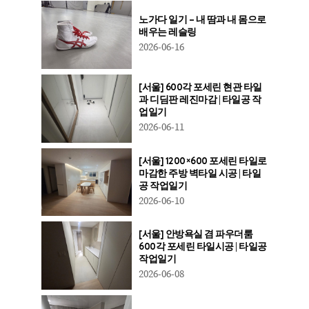
노가다 일기 – 내 땀과 내 몸으로
배우는 레슬링
2026-06-16
[서울] 600각 포세린 현관 타일
과 디딤판 레진마감 | 타일공 작
업일기
2026-06-11
[서울] 1200×600 포세린 타일로
마감한 주방 벽타일 시공 | 타일
공 작업일기
2026-06-10
[서울] 안방욕실 겸 파우더룸
600각 포세린 타일시공 | 타일공
작업일기
2026-06-08