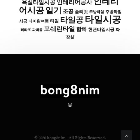
인테리
인테리어공사
욕실타일시공
어시공
일기
조공
졸리컷
주방타일
주방타일
타일시공
타일공
타일
시공
타이완여행
포쉐린타일
함빠
현관타일시공
화
파벽돌
테라조
장실
© 2026
bong8nim
- All Rights Reserved.