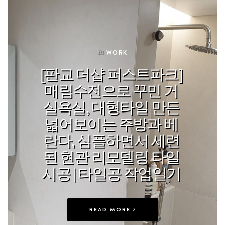
In
WORK
[판교 더샵 퍼스트파크]
매립수전으로 꾸민 거
실욕실, 대형타일 만든
넓어보이는 주방과 베
란다, 심플하면서 세련
된 현관 리모델링 타일
시공 | 타일공 작업일기
READ MORE