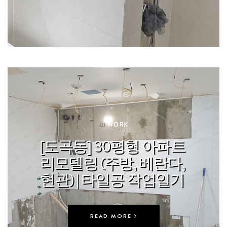
In
WORK
[도곡동] 30평형 아파트
리모델링 (주방, 베란다,
현관) | 타일공 작업일기
READ MORE