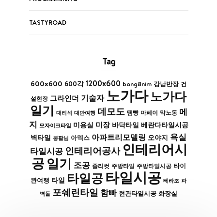
TASTYROAD
Tag
1200x600
600x600
600각
bong8nim
강남반장
건
노가다
노가다
기술자
그라인더
설현장
일기
데모도
메
막노동
대리석
대만여행
땜빵
마페이
지
미장
바닥타일
베란다타일시공
미용실
모자이크타일
욕실
아파트리모델링
벽타일
아덱스
오야지
봉팔님
인테리어시
인테리어공사
타일시공
공
일기
조공
타이
졸리컷
주방타일
주방타일시공
타일시공
타일공
타일
완여행
파
테라조
포쉐린타일
함빠
현관타일시공
화장실
벽돌