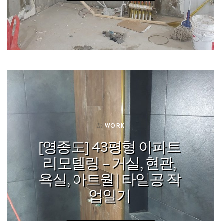
In
WORK
[영종도] 43평형 아파트
리모델링 – 거실, 현관,
욕실, 아트월 | 타일공 작
업일기