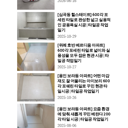
2026-06-16
[심곡동 힐스테이트] 600각 포
세린 타일로 완성한 넓고 실용적
인 공용욕실 시공 | 타일공 작업
일기
2025-10-29
[위례 호반 베르디움 아파트]
600각 포세린 타일로 넓이와 실
용성을 모두 잡은 현관 시공 | 타
일공 작업일기
2025-10-27
[용인 보라동 아파트] 어떤 마감
재도 잘 어울리는 아이보리 600
각 포쉐린 타일로 꾸민 현관 타
일시공 | 타일공 작업일기
2025-10-26
[용인 보라동 아파트] 요즘 환경
에 맞춰 새롭게 꾸민 베란다 200
각 타일 시공 | 타일공 작업일기
2025-08-06