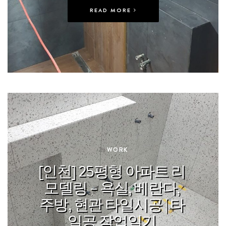
READ MORE
In
WORK
[인천] 25평형 아파트 리
모델링 – 욕실, 베란다,
주방, 현관 타일시공 | 타
일공 작업일기