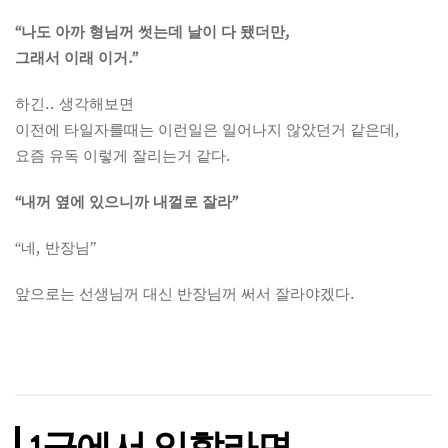
“나도 아까 형님꺼 썻는데 날이 다 됐더만,
그래서 이래 이거.”
하긴.. 생각해보면
이전에 타일자를때는 이런일은 일어나지 않았던거 같은데,
요즘 유독 이렇게 잘리는거 같다.
“내꺼 옆에 있으니까 내껄로 잘라”
“네, 반장님”
앞으로는 선생님꺼 대신 반장님꺼 써서 잘라야겠다.
1군에서 일할라면