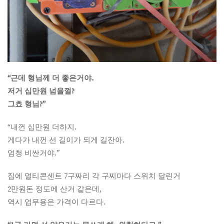
“근데 형님께 더 좋은거야.
저거 십만원 넘을껄?
그쵸 형님?”
“내껀 십만원 더하지.
게다가 내껀 선 길이가 되게 길잔아.
엄청 비싼거야.”
집에 멀티콘센트 7구짜리 각 구찌마다 스위치 달린거
2만원돈 정도에 산거 같은데,
역시 업무용은 가격이 다르다.