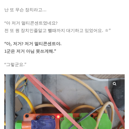
난 또 무슨 장치라고…
“아 저거 멀티콘센트였네요?
전 또 뭔 장치인줄알고 뺄때까지 대기하고 있었어요. ㅎ”
“아, 저거? 저거 멀티콘센트야.
1군은 저거 아님 못쓰게해.”
“그렇군요.”