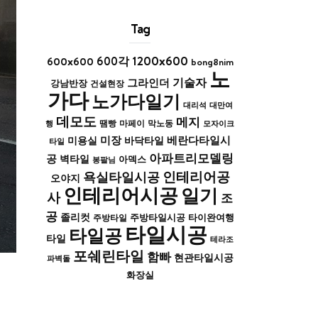
Tag
1200x600
600x600
600각
bong8nim
노
기술자
그라인더
강남반장
건설현장
가다
노가다일기
대리석
대만여
데모도
메지
막노동
행
땜빵
마페이
모자이크
미장
베란다타일시
바닥타일
미용실
타일
아파트리모델링
공
벽타일
아덱스
봉팔님
인테리어공
욕실타일시공
오야지
인테리어시공
일기
사
조
공
졸리컷
주방타일시공
타이완여행
주방타일
타일시공
타일공
타일
테라조
포쉐린타일
함빠
현관타일시공
파벽돌
화장실