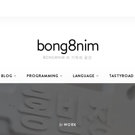
bong8nim
BONG8NIM 의 기억의 공간
BLOG
PROGRAMMING
LANGUAGE
TASTYROAD
In
WORK