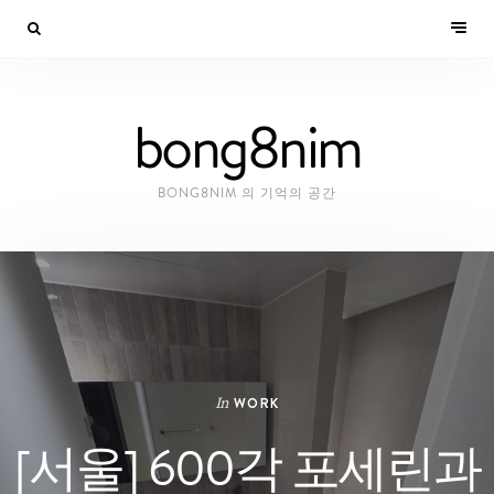
bong8nim
BONG8NIM 의 기억의 공간
In
WORK
[서울] 600각 포세린과