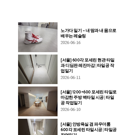
노가다 일기 – 내 땀과 내 몸으로
배우는 레슬링
2026-06-16
[서울] 600각 포세린 현관 타일
과 디딤판 레진마감 | 타일공 작
업일기
2026-06-11
[서울] 1200×600 포세린 타일로
마감한 주방 벽타일 시공 | 타일
공 작업일기
2026-06-10
[서울] 안방욕실 겸 파우더룸
600각 포세린 타일시공 | 타일공
작업일기