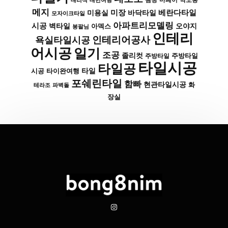
대리석
대만여행
땜빵
마페이
메지
미장
베란다타일
바닥타일
미용실
모자이크타일
아파트리모델링
시공
벽타일
아덱스
오야지
봉팔님
인테리
인테리어공사
욕실타일시공
어시공
일기
조공
졸리컷
주방타일
주방타일
타일시공
타일공
타일
시공
타이완여행
포쉐린타일
함빠
현관타일시공
화
파벽돌
테라조
장실