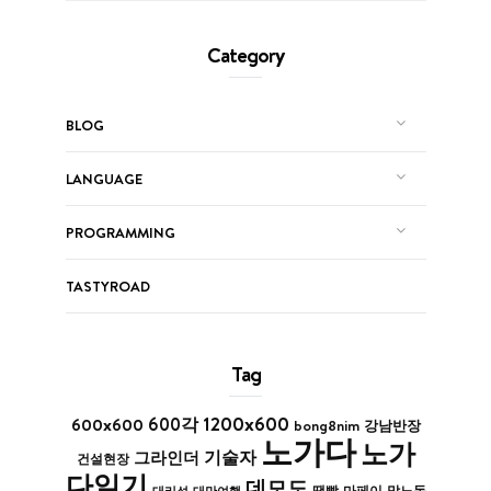
Category
BLOG
LANGUAGE
PROGRAMMING
TASTYROAD
Tag
1200x600
600x600
600각
bong8nim
강남반장
노가다
노가
기술자
그라인더
건설현장
다일기
데모도
막노동