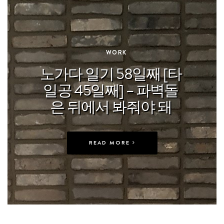
In
WORK
노가다 일기 58일째 [타
일공 45일째] – 파벽돌
은 뒤에서 봐줘야 돼
READ MORE