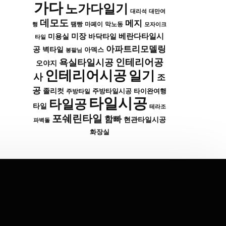
가다
노가다일기
대리석
대만여
데모도
메지
막노동
행
땜빵
마페이
모자이크
미장
베란다타일시
바닥타일
미용실
타일
아파트리모델링
공
벽타일
아덱스
봉팔님
인테리어공
욕실타일시공
오야지
인테리어시공
일기
사
조
공
졸리컷
주방타일시공
타이완여행
주방타일
타일시공
타일공
타일
테라조
포쉐린타일
함빠
현관타일시공
파벽돌
화장실