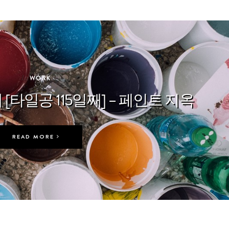
In
WORK
 [타일공 115일째] – 페인트 지옥
READ MORE