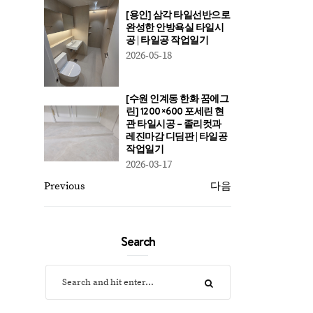
[용인] 삼각 타일선반으로
완성한 안방욕실 타일시
공 | 타일공 작업일기
2026-05-18
[수원 인계동 한화 꿈에그
린] 1200×600 포세린 현
관 타일시공 – 졸리컷과
레진마감 디딤판 | 타일공
작업일기
2026-03-17
Previous
다음
Search