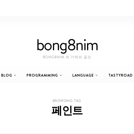
bong8nim
BONG8NIM 의 기억의 공간
BLOG
PROGRAMMING
LANGUAGE
TASTYROAD
BROWSING TAG
페인트