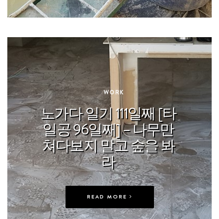
In
WORK
노가다 일기 111일째 [타
일공 96일째] – 나무만
쳐다보지 말고 숲을 봐
라
READ MORE