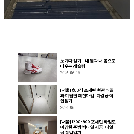
노가다 일기 – 내 땀과 내 몸으로
배우는 레슬링
2026-06-16
[서울] 600각 포세린 현관 타일
과 디딤판 레진마감 | 타일공 작
업일기
2026-06-11
[서울] 1200×600 포세린 타일로
마감한 주방 벽타일 시공 | 타일
공 작업일기