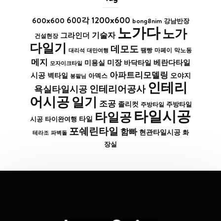
1200x600
600x600
600각
bong8nim
강남반장
노가다
노가
기술자
그라인더
건설현장
다일기
데모도
막노동
대리석
대만여행
땜빵
마페이
메지
미장
베란다타일
바닥타일
미용실
모자이크타일
아파트리모델링
시공
벽타일
아덱스
오야지
봉팔님
인테리
인테리어공사
욕실타일시공
어시공
일기
조공
졸리컷
주방타일
주방타일
타일시공
타일공
타일
시공
타이완여행
포쉐린타일
함빠
현관타일시공
화
파벽돌
테라조
장실