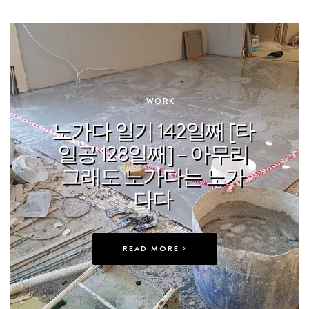
In
WORK
노가다 일기 142일째 [타
일공 128일째] – 아무리
그래도 노가다는 노가
다다
READ MORE