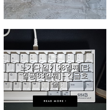
In
WORK
노가다 일기 98일째 [타
일공 83일째] – 긴급호
출
READ MORE