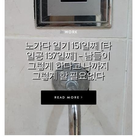
In
WORK
노가다 일기 151일째 [타
일공 137일째] – 남들이
그렇게 한다고 나까지
그렇게 할 필요없다
READ MORE