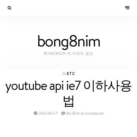
bong8nim
BONG8NIM 의 기억의 공간
In
ETC
youtube api ie7 이하사용
법
2013-06-17
Be first to comment