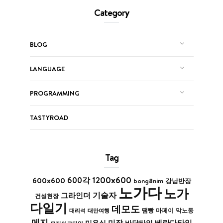
Category
BLOG
LANGUAGE
PROGRAMMING
TASTYROAD
Tag
1200x600
600x600
600각
bong8nim
강남반장
노가다
노가
기술자
그라인더
건설현장
다일기
데모도
막노동
대리석
대만여행
땜빵
마페이
메지
미장
베란다타일