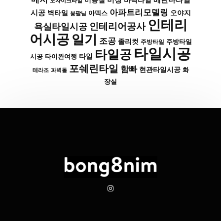
바닥타일
미용실
모자이크타일
아파트리모델링
시공
벽타일
아덱스
오야지
봉팔님
인테리
인테리어공사
욕실타일시공
어시공
일기
조공
졸리컷
주방타일
주방타일
타일시공
타일공
타일
시공
타이완여행
포쉐린타일
함빠
현관타일시공
화
파벽돌
테라조
장실