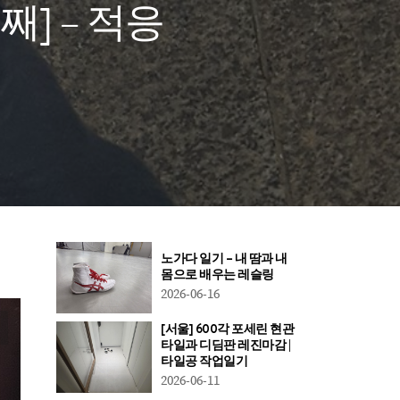
째] – 적응
노가다 일기 – 내 땀과 내
몸으로 배우는 레슬링
2026-06-16
[서울] 600각 포세린 현관
타일과 디딤판 레진마감 |
타일공 작업일기
2026-06-11