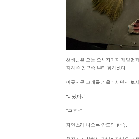
선생님은 오늘 오시자마자 제일먼저
지하쪽 입구쪽 부터 향하셨다.
이곳저곳 고개를 기울이시면서 보
“.. 됐다.”
“후우~”
자연스레 나오는 안도의 한숨.