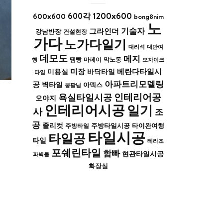
1200x600
600x600
600각
bong8nim
노
기술자
그라인더
강남반장
건설현장
가다
노가다일기
대리석
대만여
데모도
메지
막노동
행
땜빵
마페이
모자이크
미장
베란다타일시
바닥타일
미용실
타일
아파트리모델링
공
벽타일
아덱스
봉팔님
인테리어공
욕실타일시공
오야지
인테리어시공
일기
사
조
공
졸리컷
주방타일시공
타이완여행
주방타일
타일시공
타일공
타일
테라조
포쉐린타일
함빠
현관타일시공
파벽돌
화장실