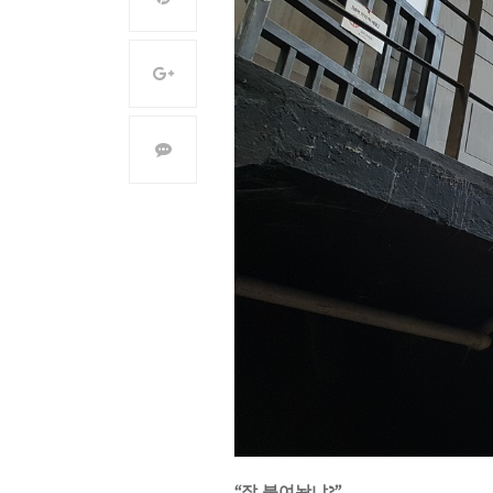
“잘 붙여놨냐?”