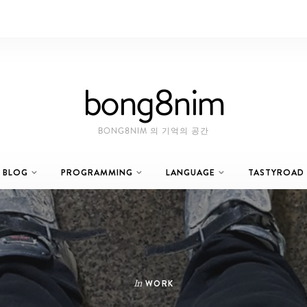
bong8nim
BONG8NIM 의 기억의 공간
BLOG
PROGRAMMING
LANGUAGE
TASTYROAD
In
WORK