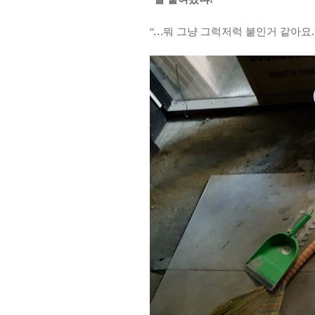
“…뭐 그냥 그럭저럭 붙인거 같아요.