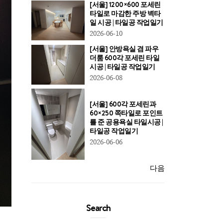
[서울] 1200×600 포세린
타일로 마감한 주방 벽타
일 시공 | 타일공 작업일기
2026-06-10
[서울] 안방욕실 겸 파우
더룸 600각 포세린 타일
시공 | 타일공 작업일기
2026-06-08
[서울] 600각 포세린과
60×250 쪽타일로 포인트
를 준 공용욕실 타일시공 |
타일공 작업일기
2026-06-06
다음
Search