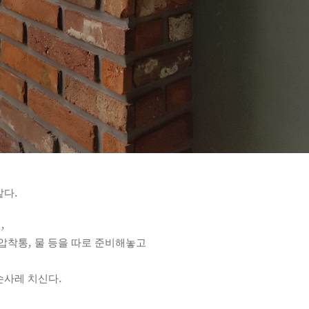
같다.
,
압착통, 물 등을 따로 준비해놓고
손사레 치신다.