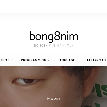
bong8nim
BONG8NIM 의 기억의 공간
BLOG
PROGRAMMING
LANGUAGE
TASTYROAD
In
WORK