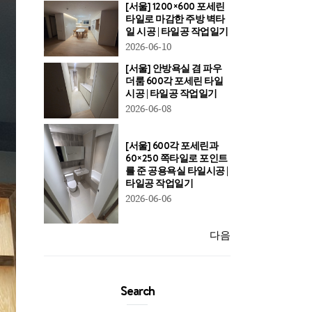
[서울] 1200×600 포세린
타일로 마감한 주방 벽타
일 시공 | 타일공 작업일기
2026-06-10
[서울] 안방욕실 겸 파우
더룸 600각 포세린 타일
시공 | 타일공 작업일기
2026-06-08
[서울] 600각 포세린과
60×250 쪽타일로 포인트
를 준 공용욕실 타일시공 |
타일공 작업일기
2026-06-06
다음
Search