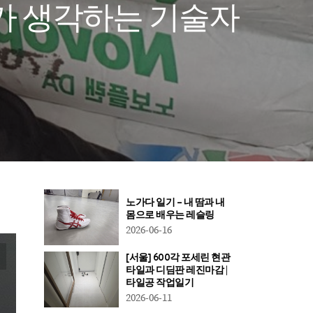
 내가 생각하는 기술자
노가다 일기 – 내 땀과 내
몸으로 배우는 레슬링
2026-06-16
[서울] 600각 포세린 현관
타일과 디딤판 레진마감 |
타일공 작업일기
2026-06-11