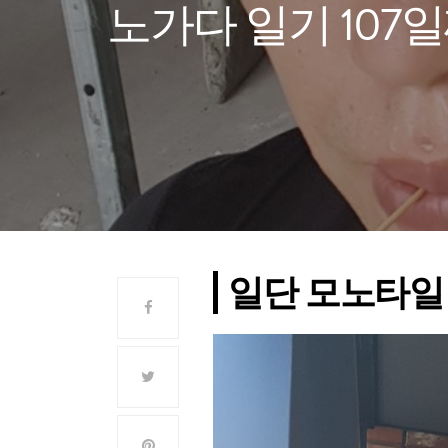
노가다 일기 107일
일단 모노타일