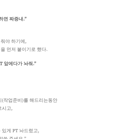
하면 짜증내.”
줘야 하기에,
을 먼저 붙이기로 했다.
T 앞에다가 놔줘.”
리(작업준비)를 해드리는동안
르시고,
 있게 PT 놔드렸고,
말씀 주세요.”