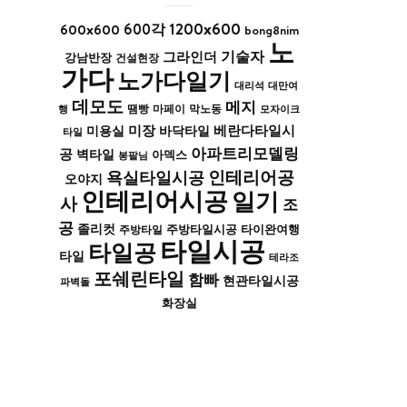
1200x600
600x600
600각
bong8nim
노
기술자
그라인더
강남반장
건설현장
가다
노가다일기
대리석
대만여
데모도
메지
막노동
행
땜빵
마페이
모자이크
미장
베란다타일시
바닥타일
미용실
타일
아파트리모델링
공
벽타일
아덱스
봉팔님
인테리어공
욕실타일시공
오야지
인테리어시공
일기
사
조
공
졸리컷
주방타일시공
타이완여행
주방타일
타일시공
타일공
타일
테라조
포쉐린타일
함빠
현관타일시공
파벽돌
화장실