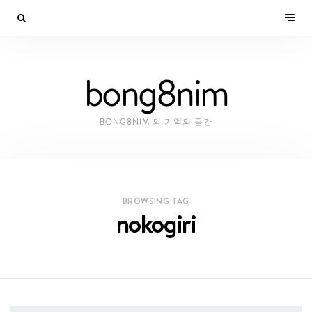
bong8nim
BONG8NIM 의 기억의 공간
BROWSING TAG
nokogiri