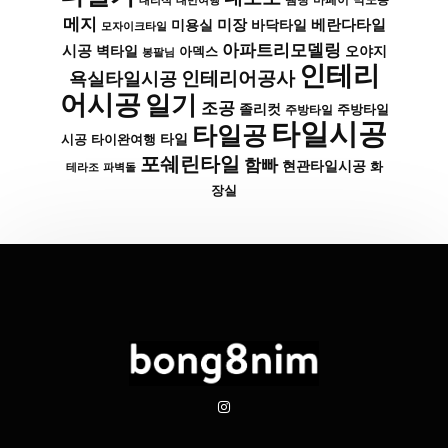
대리석
대만여행
땜빵
마페이
메지
미장
베란다타일
바닥타일
미용실
모자이크타일
아파트리모델링
시공
벽타일
아덱스
오야지
봉팔님
인테리
인테리어공사
욕실타일시공
어시공
일기
조공
졸리컷
주방타일
주방타일
타일시공
타일공
타일
시공
타이완여행
포쉐린타일
함빠
현관타일시공
화
파벽돌
테라조
장실