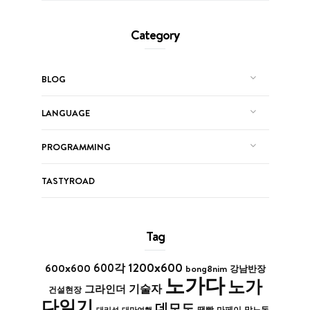
Category
BLOG
LANGUAGE
PROGRAMMING
TASTYROAD
Tag
1200x600
600x600
600각
bong8nim
강남반장
노가다
노가
기술자
그라인더
건설현장
다일기
데모도
막노동