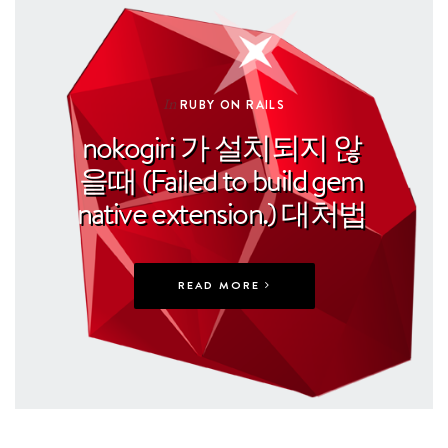
In
RUBY ON RAILS
nokogiri 가 설치되지 않
을때 (Failed to build gem
native extension.) 대처법
READ MORE