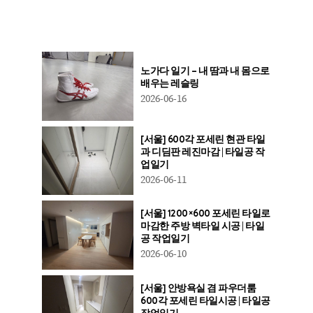
노가다 일기 – 내 땀과 내 몸으로
배우는 레슬링
2026-06-16
[서울] 600각 포세린 현관 타일
과 디딤판 레진마감 | 타일공 작
업일기
2026-06-11
[서울] 1200×600 포세린 타일로
마감한 주방 벽타일 시공 | 타일
공 작업일기
2026-06-10
[서울] 안방욕실 겸 파우더룸
600각 포세린 타일시공 | 타일공
작업일기