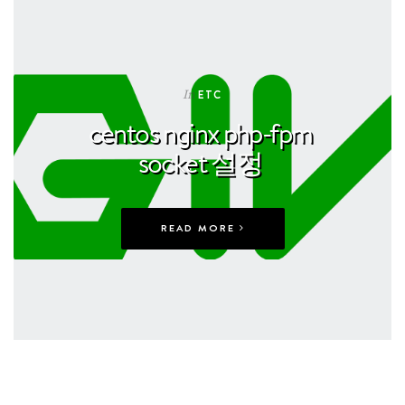
In
ETC
centos nginx php-fpm
socket 설정
READ MORE