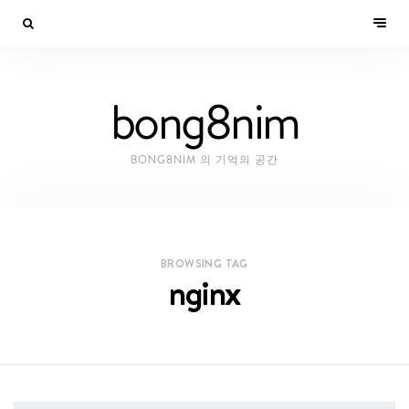
bong8nim
BONG8NIM 의 기억의 공간
BROWSING TAG
nginx