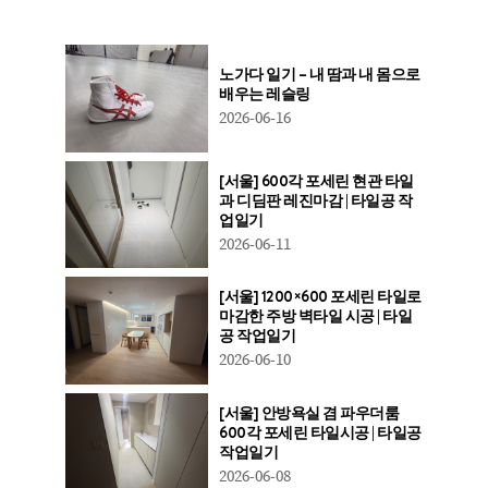
노가다 일기 – 내 땀과 내 몸으로
배우는 레슬링
2026-06-16
[서울] 600각 포세린 현관 타일
과 디딤판 레진마감 | 타일공 작
업일기
2026-06-11
[서울] 1200×600 포세린 타일로
마감한 주방 벽타일 시공 | 타일
공 작업일기
2026-06-10
[서울] 안방욕실 겸 파우더룸
600각 포세린 타일시공 | 타일공
작업일기
2026-06-08