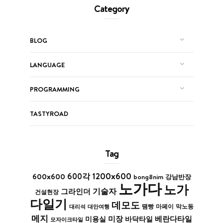
Category
BLOG
LANGUAGE
PROGRAMMING
TASTYROAD
Tag
1200x600
600x600
600각
bong8nim
강남반장
노가다
노가
기술자
그라인더
건설현장
다일기
데모도
막노동
대리석
대만여행
땜빵
마페이
메지
미장
베란다타일
바닥타일
미용실
모자이크타일