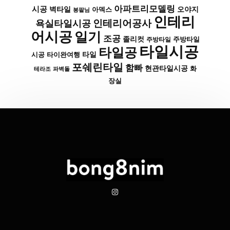
아파트리모델링
시공
벽타일
아덱스
오야지
봉팔님
인테리
인테리어공사
욕실타일시공
어시공
일기
조공
졸리컷
주방타일
주방타일
타일시공
타일공
타일
시공
타이완여행
포쉐린타일
함빠
현관타일시공
화
파벽돌
테라조
장실