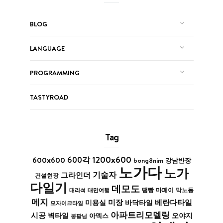
BLOG
LANGUAGE
PROGRAMMING
TASTYROAD
Tag
1200x600
600x600
600각
bong8nim
강남반장
노가다
노가
기술자
그라인더
건설현장
다일기
데모도
막노동
대리석
대만여행
땜빵
마페이
메지
미장
베란다타일
바닥타일
미용실
모자이크타일
아파트리모델링
시공
벽타일
아덱스
오야지
봉팔님