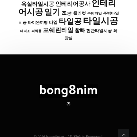
인테리
인테리어공사
욕실타일시공
어시공
일기
조공
졸리컷
주방타일
주방타일
타일시공
타일공
타일
시공
타이완여행
포쉐린타일
함빠
현관타일시공
화
파벽돌
테라조
장실
© 2026
bong8nim
- All Rights Reserved.