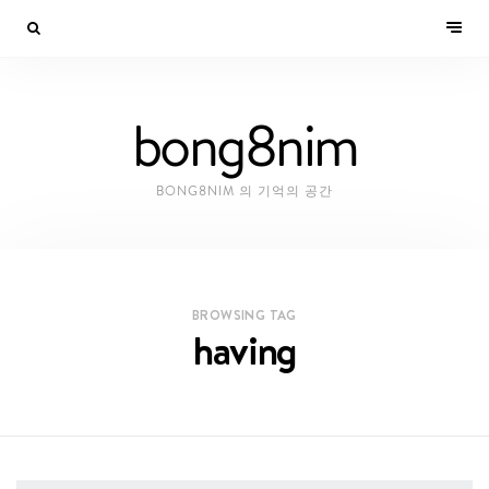
bong8nim
BONG8NIM 의 기억의 공간
BROWSING TAG
having