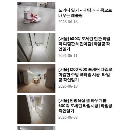
노가다 일기 – 내 땀과 내 몸으로
배우는 레슬링
2026-06-16
[서울] 600각 포세린 현관 타일
과 디딤판 레진마감 | 타일공 작
업일기
2026-06-11
[서울] 1200×600 포세린 타일로
마감한 주방 벽타일 시공 | 타일
공 작업일기
2026-06-10
[서울] 안방욕실 겸 파우더룸
600각 포세린 타일시공 | 타일공
작업일기
2026-06-08