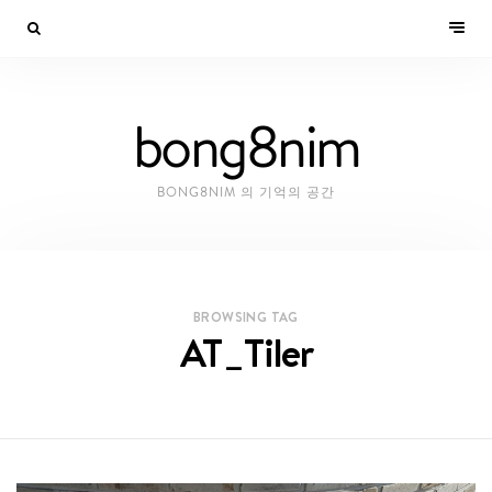
bong8nim
BONG8NIM 의 기억의 공간
BROWSING TAG
AT_Tiler