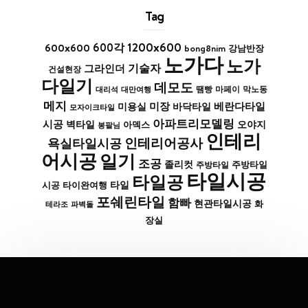
Tag
1200x600
600x600
600각
bong8nim
강남반장
노가다
노가
기술자
그라인더
건설현장
다일기
데모도
막노동
대리석
대만여행
땜빵
마페이
메지
미장
베란다타일
바닥타일
미용실
모자이크타일
아파트리모델링
시공
벽타일
아덱스
오야지
봉팔님
인테리
인테리어공사
욕실타일시공
어시공
일기
조공
졸리컷
주방타일
주방타일
타일시공
타일공
타일
시공
타이완여행
포쉐린타일
함빠
현관타일시공
화
파벽돌
테라조
장실