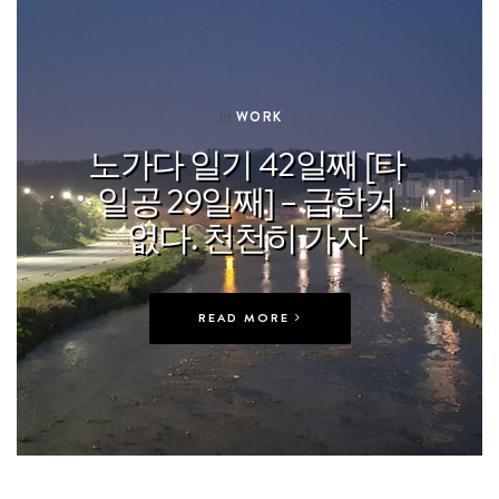
In
WORK
노가다 일기 42일째 [타
일공 29일째] – 급한거
없다. 천천히 가자
READ MORE