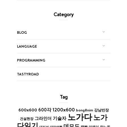
Category
BLOG
LANGUAGE
PROGRAMMING
TASTYROAD
Tag
1200x600
600x600
600각
bong8nim
강남반장
노가다
노가
기술자
그라인더
건설현장
다일기
데모도
막노동