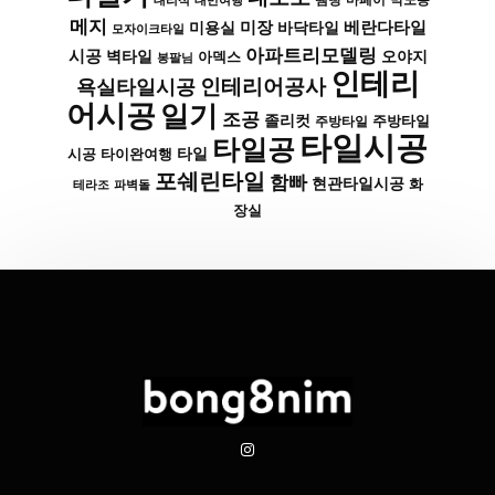
대리석
대만여행
땜빵
마페이
메지
미장
베란다타일
바닥타일
미용실
모자이크타일
아파트리모델링
시공
벽타일
아덱스
오야지
봉팔님
인테리
인테리어공사
욕실타일시공
어시공
일기
조공
졸리컷
주방타일
주방타일
타일시공
타일공
타일
시공
타이완여행
포쉐린타일
함빠
현관타일시공
화
파벽돌
테라조
장실