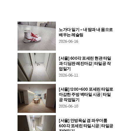
노가다 일기 – 내 땀과 내 몸으로
배우는 레슬링
2026-06-16
[서울] 600각 포세린 현관 타일
과 디딤판 레진마감 | 타일공 작
업일기
2026-06-11
[서울] 1200×600 포세린 타일로
마감한 주방 벽타일 시공 | 타일
공 작업일기
2026-06-10
[서울] 안방욕실 겸 파우더룸
600각 포세린 타일시공 | 타일공
작업일기