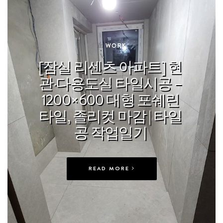
In
WORK
[잠실 리센츠 아파트] 현
관·다용도실 타일시공 –
1200×600 대형 포쉐린
타일, 졸리컷 마감 | 타일
공 작업일기
READ MORE