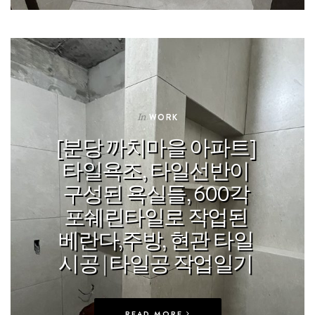
In
WORK
[분당 까치마을 아파트]
타일욕조, 타일선반이
구성된 욕실들, 600각
포쉐린타일로 작업된
베란다,주방, 현관 타일
시공 | 타일공 작업일기
READ MORE