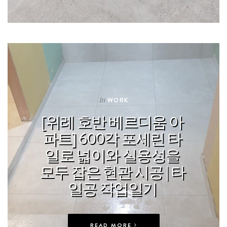
In
WORK
[위례 호반 베르디움 아
파트] 600각 포세린 타
일로 넓이와 실용성을
모두 잡은 현관 시공 | 타
일공 작업일기
READ MORE