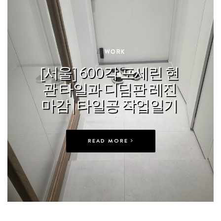
In
WORK
[서울] 600각 포세린 현
관 타일과 디딤판 레진
마감 | 타일공 작업일기
READ MORE