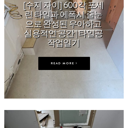
[수지 자이] 600각 포세
린 타일과 에폭시 줄눈
으로 완성된 우아하고
실용적인 공간 | 타일공
작업일기
READ MORE