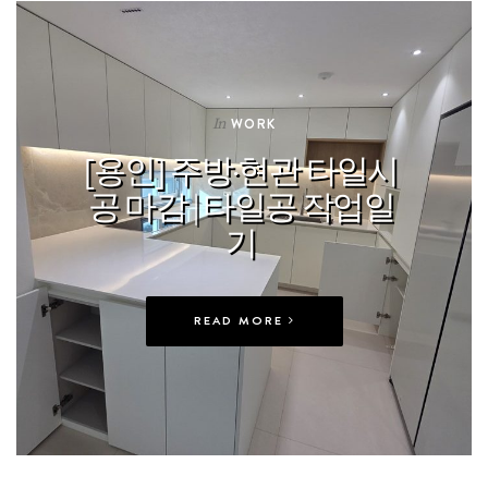
In
WORK
[용인] 주방·현관 타일시
공 마감 | 타일공 작업일
기
READ MORE