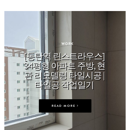
In
WORK
[동탄역 린스트라우스]
34평형 아파트 주방, 현
관 리모델링 타일시공 |
타일공 작업일기
READ MORE