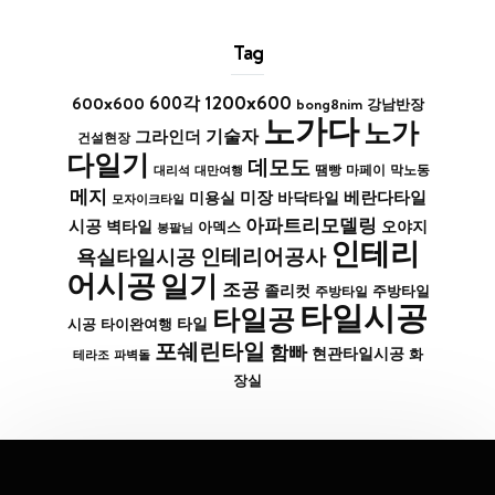
Tag
1200x600
600x600
600각
bong8nim
강남반장
노가다
노가
기술자
그라인더
건설현장
다일기
데모도
막노동
대리석
대만여행
땜빵
마페이
메지
미장
베란다타일
바닥타일
미용실
모자이크타일
아파트리모델링
시공
벽타일
아덱스
오야지
봉팔님
인테리
인테리어공사
욕실타일시공
어시공
일기
조공
졸리컷
주방타일
주방타일
타일시공
타일공
타일
시공
타이완여행
포쉐린타일
함빠
현관타일시공
화
파벽돌
테라조
장실