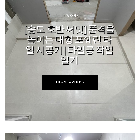
In
WORK
[송도 호반 써밋] 품격을
높이는 대형 포쉐린 타
일 시공기 | 타일공 작업
일기
READ MORE