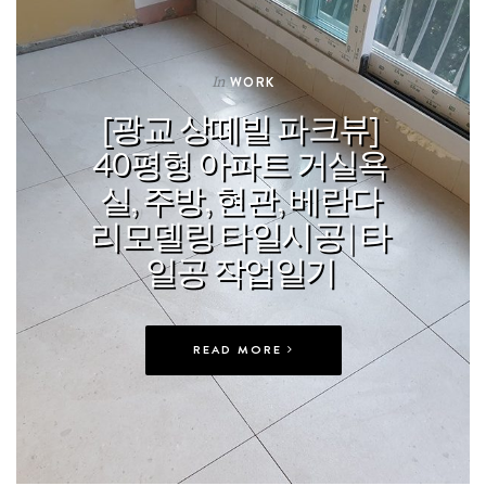
In
WORK
[광교 상떼빌 파크뷰]
40평형 아파트 거실욕
실, 주방, 현관, 베란다
리모델링 타일시공 | 타
일공 작업일기
READ MORE