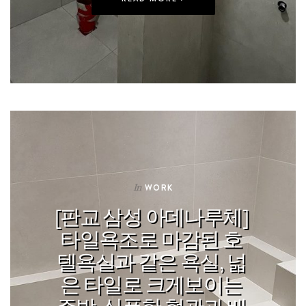
In
WORK
[판교 삼성 아데나루체]
타일욕조로 마감된 호
텔욕실과 같은 욕실, 넓
은 타일로 크게보이는