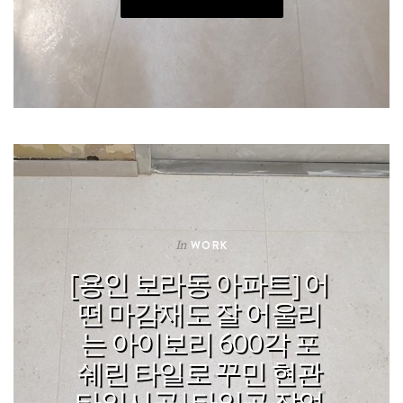
In
WORK
[용인 보라동 아파트] 어
떤 마감재도 잘 어울리
는 아이보리 600각 포
쉐린 타일로 꾸민 현관
타일시공 | 타일공 작업