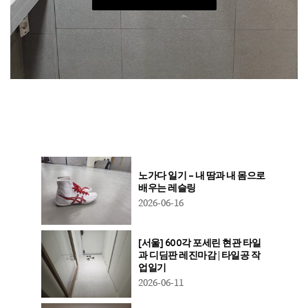
노가다 일기 – 내 땀과 내 몸으로
배우는 레슬링
2026-06-16
[서울] 600각 포세린 현관 타일
과 디딤판 레진마감 | 타일공 작
업일기
2026-06-11