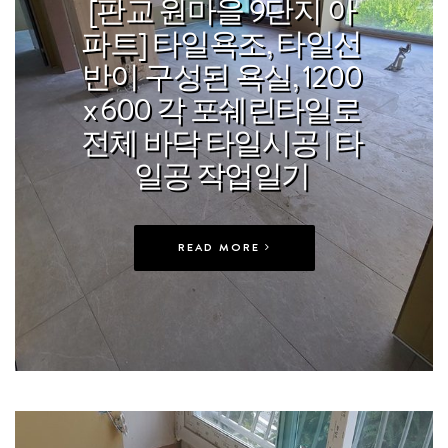
[판교 원마을 9단지 아
파트] 타일욕조, 타일선
반이 구성된 욕실, 1200
x 600 각 포쉐린타일로
전체 바닥 타일시공 | 타
일공 작업일기
READ MORE