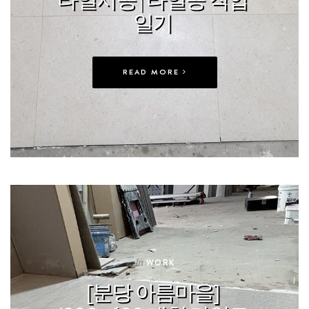
일기
READ MORE
In
WORK
[분당 아름마을]