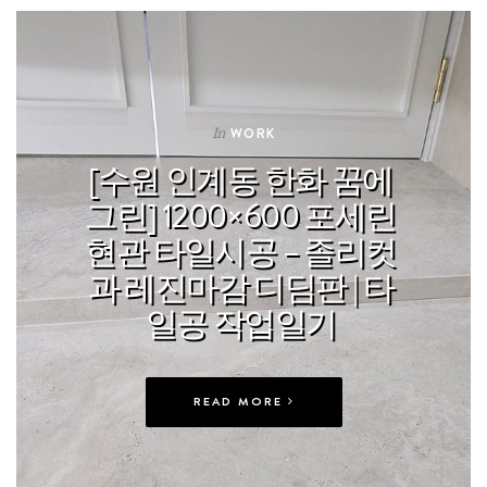
In
WORK
[수원 인계동 한화 꿈에
그린] 1200×600 포세린
현관 타일시공 – 졸리컷
과 레진마감 디딤판 | 타
일공 작업일기
READ MORE