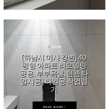
In
WORK
[하남시 미사 강변] 40
평형 아파트 리모델링
공용, 부부욕실, 현관 타
일시공 | 타일공 작업일
기
READ MORE