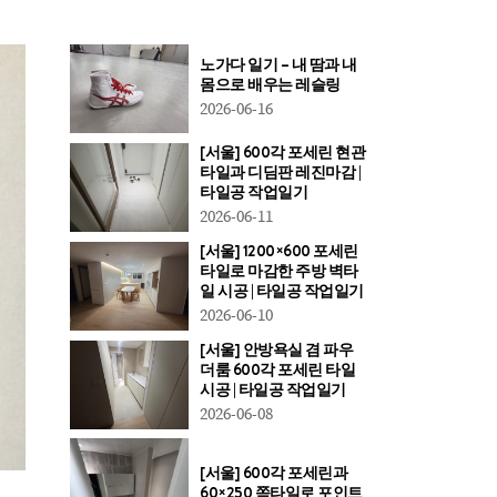
노가다 일기 – 내 땀과 내
몸으로 배우는 레슬링
2026-06-16
[서울] 600각 포세린 현관
타일과 디딤판 레진마감 |
타일공 작업일기
2026-06-11
[서울] 1200×600 포세린
타일로 마감한 주방 벽타
일 시공 | 타일공 작업일기
2026-06-10
[서울] 안방욕실 겸 파우
더룸 600각 포세린 타일
시공 | 타일공 작업일기
2026-06-08
[서울] 600각 포세린과
60×250 쪽타일로 포인트