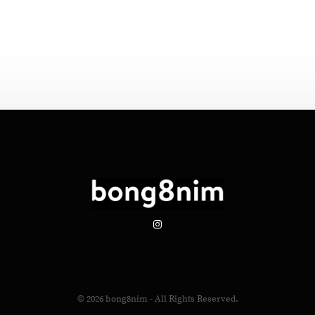
© 2026
bong8nim
- All Rights Reserved.