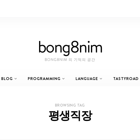
bong8nim
BONG8NIM 의 기억의 공간
BLOG
PROGRAMMING
LANGUAGE
TASTYROAD
BROWSING TAG
평생직장