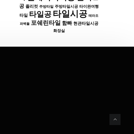
공
졸리컷
주방타일시공
타이완여행
주방타일
타일시공
타일공
타일
테라조
포쉐린타일
함빠
현관타일시공
파벽돌
화장실