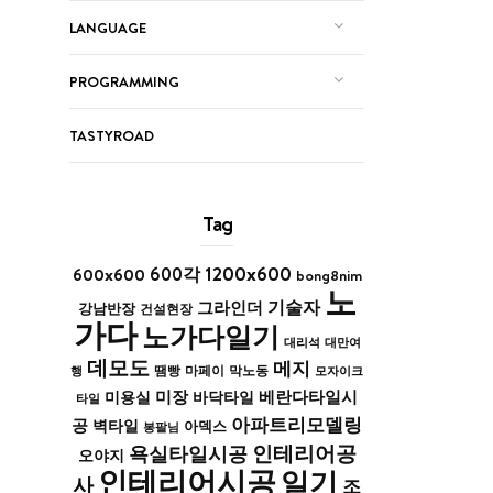
LANGUAGE
PROGRAMMING
TASTYROAD
Tag
1200x600
600x600
600각
bong8nim
노
기술자
그라인더
강남반장
건설현장
가다
노가다일기
대리석
대만여
데모도
메지
막노동
행
땜빵
마페이
모자이크
미장
베란다타일시
바닥타일
미용실
타일
아파트리모델링
공
벽타일
아덱스
봉팔님
인테리어공
욕실타일시공
오야지
인테리어시공
일기
사
조