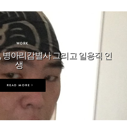
In
WORK
공, 병아리감별사 그리고 일용직 인
생
READ MORE