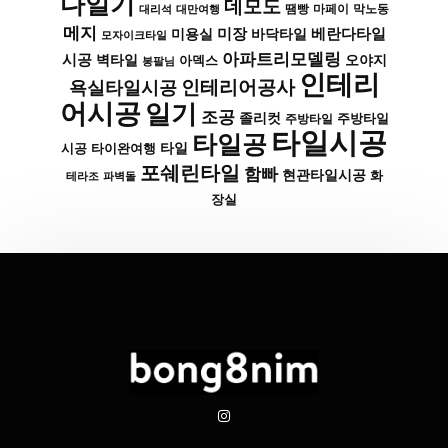
다일기
데모도
막노동
대리석
대만여행
땜빵
마페이
메지
미장
베란다타일
바닥타일
미용실
모자이크타일
아파트리모델링
시공
벽타일
아덱스
오야지
봉팔님
인테리
인테리어공사
욕실타일시공
어시공
일기
조공
졸리컷
주방타일
주방타일
타일시공
타일공
타일
시공
타이완여행
포쉐린타일
함빠
현관타일시공
화
파벽돌
테라조
장실