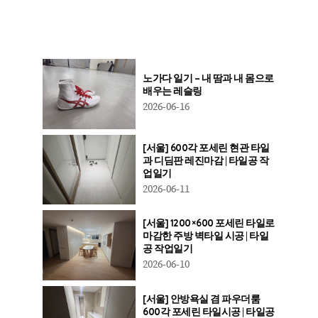
노가다 일기 – 내 땀과 내 몸으로
배우는 레슬링
2026-06-16
[서울] 600각 포세린 현관 타일
과 디딤판 레진마감 | 타일공 작
업일기
2026-06-11
[서울] 1200×600 포세린 타일로
마감한 주방 벽타일 시공 | 타일
공 작업일기
2026-06-10
[서울] 안방욕실 겸 파우더룸
600각 포세린 타일시공 | 타일공