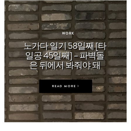
In
WORK
노가다 일기 58일째 [타
일공 45일째] – 파벽돌
은 뒤에서 봐줘야 돼
READ MORE