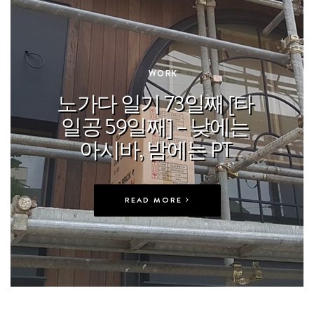
In
WORK
노가다 일기 73일째 [타
일공 59일째] – 낮에는
아시바, 밤에는 PT
READ MORE