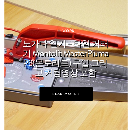
In
WORK
노가다 일기 – 타일 커터
기 Montolit MasterPiuma
P3(몬토리트) 구입 그리
고 커팅영상 포함
READ MORE