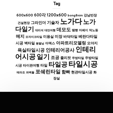
Tag
1200x600
600x600
600각
bong8nim
강남반장
노가다
노가
기술자
그라인더
건설현장
다일기
데모도
막노동
대리석
대만여행
땜빵
마페이
메지
미장
베란다타일
바닥타일
미용실
모자이크타일
아파트리모델링
시공
벽타일
아덱스
오야지
봉팔님
인테리
인테리어공사
욕실타일시공
어시공
일기
조공
졸리컷
주방타일
주방타일
타일시공
타일공
타일
시공
타이완여행
포쉐린타일
함빠
현관타일시공
화
파벽돌
테라조
장실