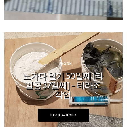
In
WORK
노가다 일기 50일째 [타
일공 37일째] – 테라조
작업
READ MORE