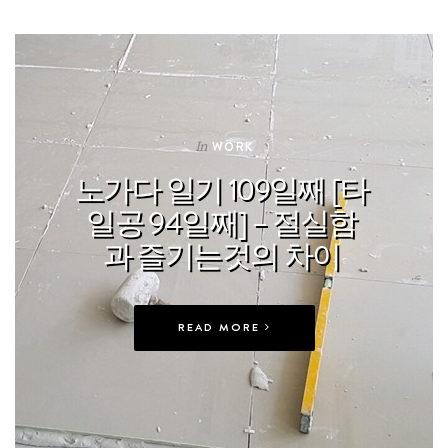
In
WORK
노가다 일기 109일째 [타
일공 94일째] – 절실함
과 즐기는것의 차이
READ MORE