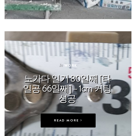
In
WORK
노가다 일기 80일째 [타
일공 66일째] – 1cm 커팅
성공
READ MORE