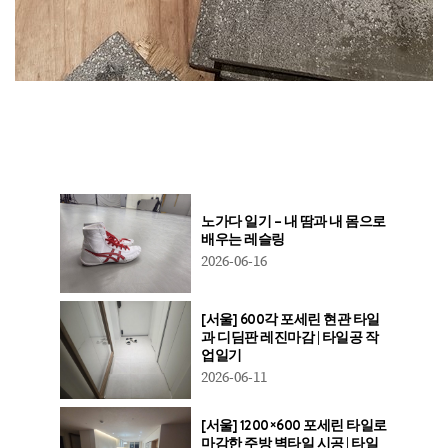
노가다 일기 – 내 땀과 내 몸으로
배우는 레슬링
2026-06-16
[서울] 600각 포세린 현관 타일
과 디딤판 레진마감 | 타일공 작
업일기
2026-06-11
[서울] 1200×600 포세린 타일로
마감한 주방 벽타일 시공 | 타일