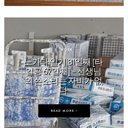
In
WORK
노가다 일기 81일째 [타
일공 67일째] – 선생님
의 쓴소리는 자비가 없
다
READ MORE