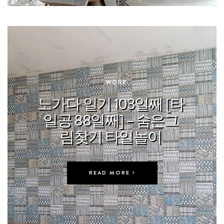
In
WORK
노가다 일기 103일째 [타
일공 88일째] – 숨은그
림찾기 타일놀이
READ MORE