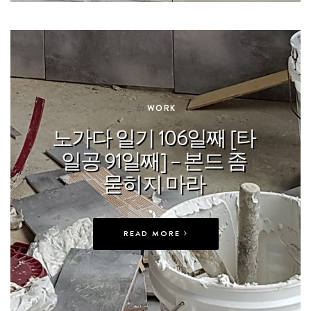
In
WORK
노가다 일기 106일째 [타
일공 91일째] – 본드 좀
묻히지 마라
READ MORE