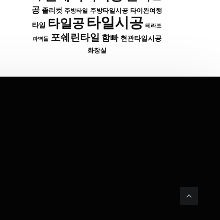
공
졸리컷
주방타일시공
타이완여행
주방타일
타일시공
타일공
타일
테라조
포쉐린타일
함빠
현관타일시공
파벽돌
화장실