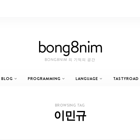
bong8nim
BONG8NIM 의 기억의 공간
BLOG
PROGRAMMING
LANGUAGE
TASTYROAD
BROWSING TAG
이민규