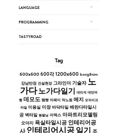
LANGUAGE
PROGRAMMING
TASTYROAD
Tag
1200x600
600x600
600각
bong8nim
노
기술자
그라인더
강남반장
건설현장
가다
노가다일기
대리석
대만여
데모도
메지
막노동
행
땜빵
마페이
모자이크
미장
베란다타일시
바닥타일
미용실
타일
아파트리모델링
공
벽타일
아덱스
봉팔님
인테리어공
욕실타일시공
오야지
인테리어시공
일기
사
조