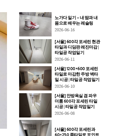
노가다 일기 – 내 땀과 내
몸으로 배우는 레슬링
2026-06-16
[서울] 600각 포세린 현관
타일과 디딤판 레진마감 |
타일공 작업일기
2026-06-11
[서울] 1200×600 포세린
타일로 마감한 주방 벽타
일 시공 | 타일공 작업일기
2026-06-10
[서울] 안방욕실 겸 파우
더룸 600각 포세린 타일
시공 | 타일공 작업일기
2026-06-08
[서울] 600각 포세린과
60×250 쪽타일로 포인트