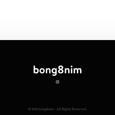
© 2026
bong8nim
- All Rights Reserved.