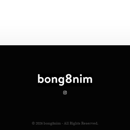
© 2026
bong8nim
- All Rights Reserved.