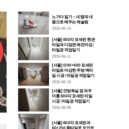
노가다 일기 – 내 땀과 내
몸으로 배우는 레슬링
2026-06-16
[서울] 600각 포세린 현관
타일과 디딤판 레진마감 |
타일공 작업일기
2026-06-11
[서울] 1200×600 포세린
타일로 마감한 주방 벽타
일 시공 | 타일공 작업일기
2026-06-10
[서울] 안방욕실 겸 파우
더룸 600각 포세린 타일
시공 | 타일공 작업일기
2026-06-08
[서울] 600각 포세린과
60×250 쪽타일로 포인트