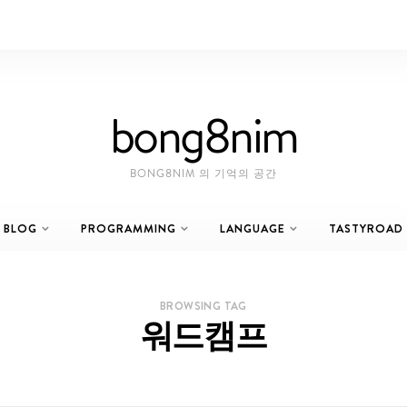
bong8nim
BONG8NIM 의 기억의 공간
BLOG
PROGRAMMING
LANGUAGE
TASTYROAD
BROWSING TAG
워드캠프