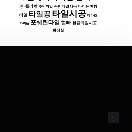
공
졸리컷
주방타일시공
타이완여행
주방타일
타일시공
타일공
타일
테라조
포쉐린타일
함빠
현관타일시공
파벽돌
화장실