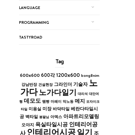
LANGUAGE
PROGRAMMING
TASTYROAD
Tag
1200x600
600x600
600각
bong8nim
노
기술자
그라인더
강남반장
건설현장
가다
노가다일기
대리석
대만여
데모도
메지
막노동
행
땜빵
마페이
모자이크
미장
베란다타일시
바닥타일
미용실
타일
아파트리모델링
공
벽타일
아덱스
봉팔님
인테리어공
욕실타일시공
오야지
인테리어시공
일기
사
조