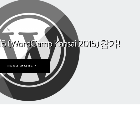
In
WORDPRESS
WordCamp Kansai 2015) 참가!
READ MORE