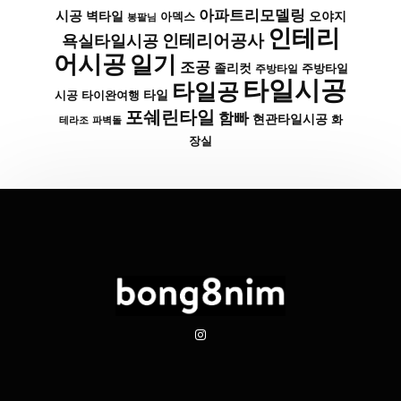
아파트리모델링
시공
벽타일
아덱스
오야지
봉팔님
인테리
인테리어공사
욕실타일시공
어시공
일기
조공
졸리컷
주방타일
주방타일
타일시공
타일공
타일
시공
타이완여행
포쉐린타일
함빠
현관타일시공
화
파벽돌
테라조
장실