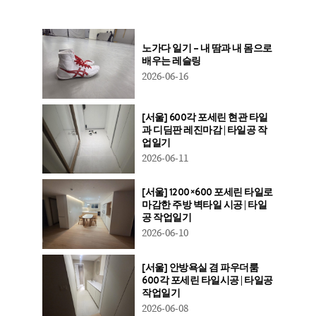
노가다 일기 – 내 땀과 내 몸으로
배우는 레슬링
2026-06-16
[서울] 600각 포세린 현관 타일
과 디딤판 레진마감 | 타일공 작
업일기
2026-06-11
[서울] 1200×600 포세린 타일로
마감한 주방 벽타일 시공 | 타일
공 작업일기
2026-06-10
[서울] 안방욕실 겸 파우더룸
600각 포세린 타일시공 | 타일공
작업일기
2026-06-08