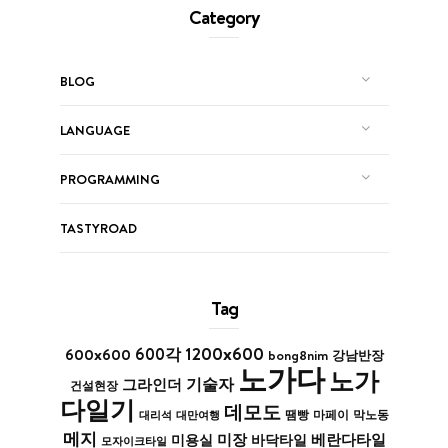
Category
BLOG
LANGUAGE
PROGRAMMING
TASTYROAD
Tag
1200x600
600x600
600각
bong8nim
강남반장
노가다
노가
기술자
그라인더
건설현장
다일기
데모도
막노동
대리석
대만여행
땜빵
마페이
메지
미장
베란다타일
바닥타일
미용실
모자이크타일