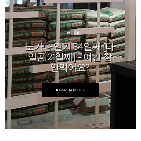
In
WORK
노가다 일기 34일째 [타
일공 21일째] – 여긴 참
안먹어요?
READ MORE