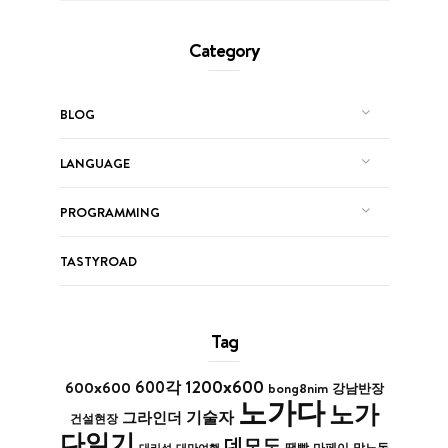
Category
BLOG
LANGUAGE
PROGRAMMING
TASTYROAD
Tag
1200x600
600x600
600각
bong8nim
강남반장
노가다
노가
기술자
그라인더
건설현장
다일기
데모도
막노동