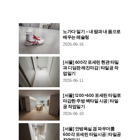
노가다 일기 – 내 땀과 내 몸으로
배우는 레슬링
2026-06-16
[서울] 600각 포세린 현관 타일
과 디딤판 레진마감 | 타일공 작
업일기
2026-06-11
[서울] 1200×600 포세린 타일로
마감한 주방 벽타일 시공 | 타일
공 작업일기
2026-06-10
[서울] 안방욕실 겸 파우더룸
600각 포세린 타일시공 | 타일공
작업일기