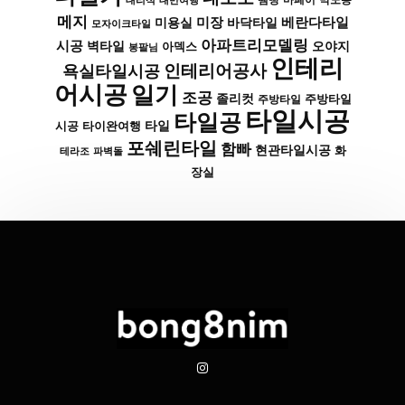
대리석
대만여행
땜빵
마페이
메지
미장
베란다타일
바닥타일
미용실
모자이크타일
아파트리모델링
시공
벽타일
아덱스
오야지
봉팔님
인테리
인테리어공사
욕실타일시공
어시공
일기
조공
졸리컷
주방타일
주방타일
타일시공
타일공
타일
시공
타이완여행
포쉐린타일
함빠
현관타일시공
화
파벽돌
테라조
장실