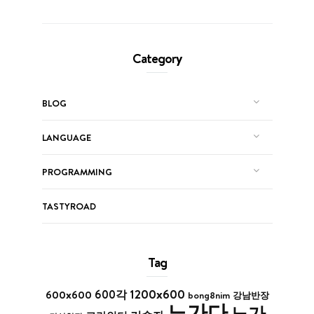
Category
BLOG
LANGUAGE
PROGRAMMING
TASTYROAD
Tag
1200x600
600x600
600각
bong8nim
강남반장
노가다
노가