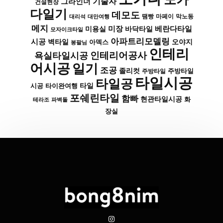
기술자
그라인더
건설현장
다일기
데모도
막노동
대리석
대만여행
땜빵
마페이
메지
미장
베란다타일
바닥타일
미용실
모자이크타일
아파트리모델링
시공
벽타일
아덱스
오야지
봉팔님
인테리
인테리어공사
욕실타일시공
어시공
일기
조공
졸리컷
주방타일
주방타일
타일시공
타일공
타일
시공
타이완여행
포쉐린타일
함빠
현관타일시공
화
파벽돌
테라조
장실