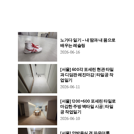
노가다 일기 – 내 땀과 내 몸으로
배우는 레슬링
2026-06-16
[서울] 600각 포세린 현관 타일
과 디딤판 레진마감 | 타일공 작
업일기
2026-06-11
[서울] 1200×600 포세린 타일로
마감한 주방 벽타일 시공 | 타일
공 작업일기
2026-06-10
[서울] 안방욕실 겸 파우더룸