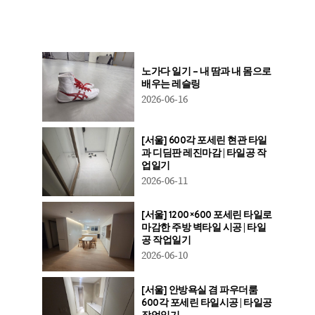
노가다 일기 – 내 땀과 내 몸으로
배우는 레슬링
2026-06-16
[서울] 600각 포세린 현관 타일
과 디딤판 레진마감 | 타일공 작
업일기
2026-06-11
[서울] 1200×600 포세린 타일로
마감한 주방 벽타일 시공 | 타일
공 작업일기
2026-06-10
[서울] 안방욕실 겸 파우더룸
600각 포세린 타일시공 | 타일공
작업일기