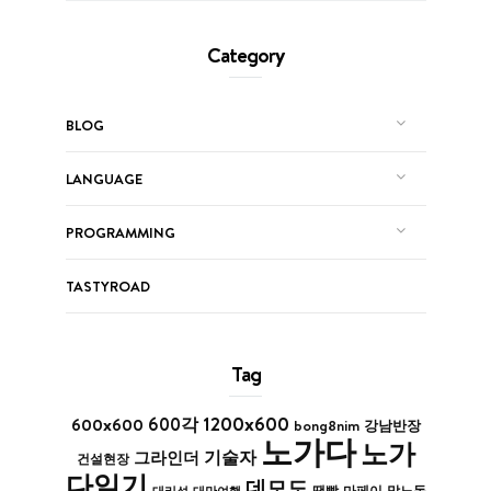
Category
BLOG
LANGUAGE
PROGRAMMING
TASTYROAD
Tag
1200x600
600x600
600각
bong8nim
강남반장
노가다
노가
기술자
그라인더
건설현장
다일기
데모도
막노동