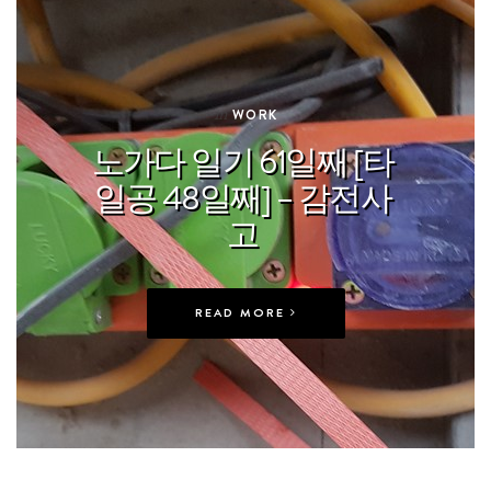
In
WORK
노가다 일기 61일째 [타
일공 48일째] – 감전사
고
READ MORE