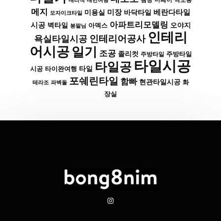
대리석
대만여행
땜빵
마페이
메지
미장
베란다타일
바닥타일
미용실
모자이크타일
아파트리모델링
시공
벽타일
아덱스
오야지
봉팔님
인테리
인테리어공사
욕실타일시공
어시공
일기
조공
졸리컷
주방타일
주방타일
타일시공
타일공
타일
시공
타이완여행
포쉐린타일
함빠
현관타일시공
화
파벽돌
테라조
장실