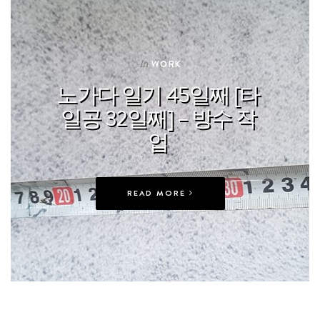
In
WORK
노가다 일기 45일째 [타
일공 32일째] – 방수 작
업
READ MORE