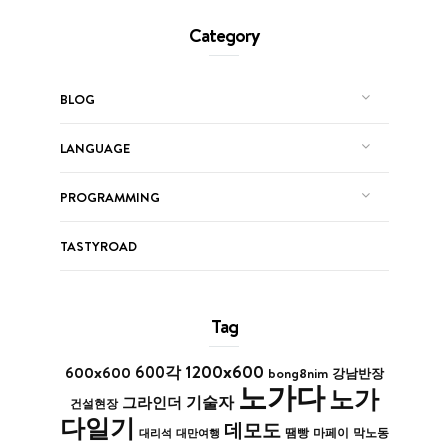
Category
BLOG
LANGUAGE
PROGRAMMING
TASTYROAD
Tag
1200x600
600x600
600각
bong8nim
강남반장
노가다
노가
기술자
그라인더
건설현장
다일기
데모도
막노동
대리석
대만여행
땜빵
마페이