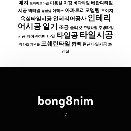
메지
미장
베란다타일
바닥타일
미용실
모자이크타일
아파트리모델링
시공
벽타일
아덱스
오야지
봉팔님
인테리
인테리어공사
욕실타일시공
어시공
일기
조공
졸리컷
주방타일
주방타일
타일시공
타일공
타일
시공
타이완여행
포쉐린타일
함빠
현관타일시공
화
파벽돌
테라조
장실