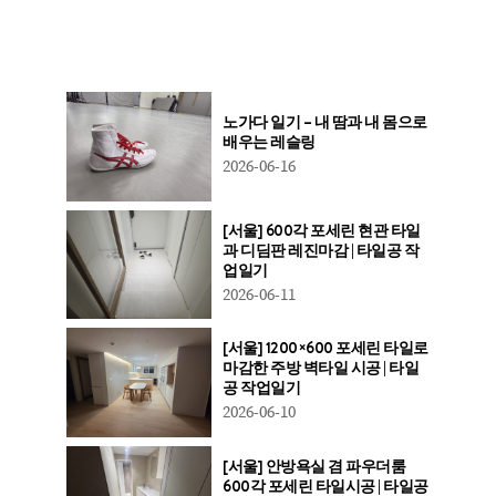
노가다 일기 – 내 땀과 내 몸으로
배우는 레슬링
2026-06-16
[서울] 600각 포세린 현관 타일
과 디딤판 레진마감 | 타일공 작
업일기
2026-06-11
[서울] 1200×600 포세린 타일로
마감한 주방 벽타일 시공 | 타일
공 작업일기
2026-06-10
[서울] 안방욕실 겸 파우더룸
600각 포세린 타일시공 | 타일공