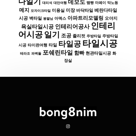
다일기
데모도
막노동
대리석
대만여행
땜빵
마페이
메지
미장
베란다타일
바닥타일
미용실
모자이크타일
아파트리모델링
시공
벽타일
아덱스
오야지
봉팔님
인테리
인테리어공사
욕실타일시공
어시공
일기
조공
졸리컷
주방타일
주방타일
타일시공
타일공
타일
시공
타이완여행
포쉐린타일
함빠
현관타일시공
화
파벽돌
테라조
장실