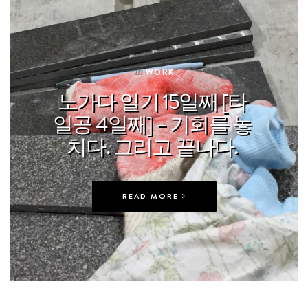
In
WORK
노가다 일기 15일째 [타
일공 4일째] – 기회를 놓
치다. 그리고 끝나다.
READ MORE