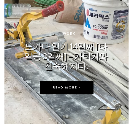
In
WORK
노가다 일기 14일째 [타
일공 3일째] – 카터기와
친숙해지다.
READ MORE