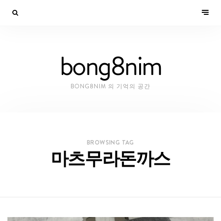
bong8nim
BONG8NIM 의 기억의 공간
BROWSING TAG
마츠무라돈까스