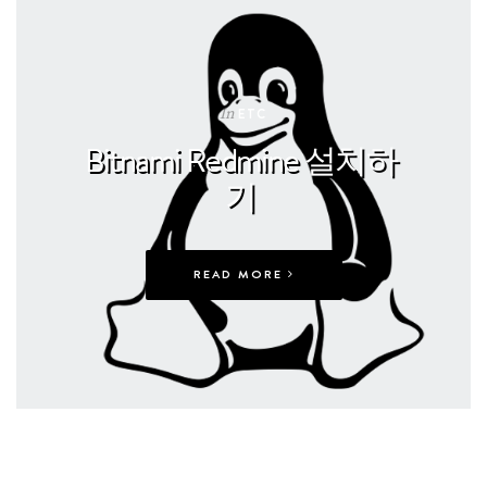
In
ETC
Bitnami Redmine 설치하
기
READ MORE