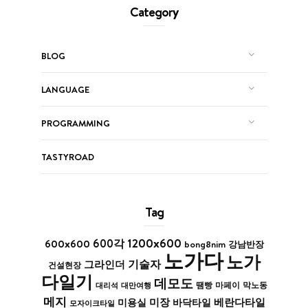
Category
BLOG
LANGUAGE
PROGRAMMING
TASTYROAD
Tag
1200x600
600x600
600각
bong8nim
강남반장
노가다
노가
기술자
그라인더
건설현장
다일기
데모도
막노동
대리석
대만여행
땜빵
마페이
메지
미장
베란다타일
바닥타일
미용실
모자이크타일