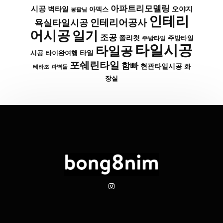
아파트리모델링
시공
벽타일
아덱스
오야지
봉팔님
인테리
인테리어공사
욕실타일시공
어시공
일기
조공
졸리컷
주방타일
주방타일
타일시공
타일공
타일
시공
타이완여행
포쉐린타일
함빠
현관타일시공
화
파벽돌
테라조
장실