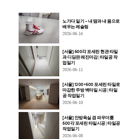
노가다 일기 – 내 땀과 내 몸으로
배우는 레슬링
2026-06-16
[서울] 600각 포세린 현관 타일
과 디딤판 레진마감 | 타일공 작
업일기
2026-06-11
[서울] 1200×600 포세린 타일로
마감한 주방 벽타일 시공 | 타일
공 작업일기
2026-06-10
[서울] 안방욕실 겸 파우더룸
600각 포세린 타일시공 | 타일공
작업일기
2026-06-08