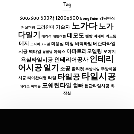
Tag
1200x600
600x600
600각
bong8nim
강남반장
노가다
노가
기술자
그라인더
건설현장
다일기
데모도
막노동
대리석
대만여행
땜빵
마페이
메지
미장
베란다타일
바닥타일
미용실
모자이크타일
아파트리모델링
시공
벽타일
아덱스
오야지
봉팔님
인테리
인테리어공사
욕실타일시공
어시공
일기
조공
졸리컷
주방타일
주방타일
타일시공
타일공
타일
시공
타이완여행
포쉐린타일
함빠
현관타일시공
화
파벽돌
테라조
장실