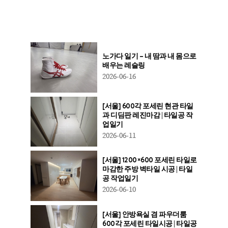
노가다 일기 – 내 땀과 내 몸으로
배우는 레슬링
2026-06-16
[서울] 600각 포세린 현관 타일
과 디딤판 레진마감 | 타일공 작
업일기
2026-06-11
[서울] 1200×600 포세린 타일로
마감한 주방 벽타일 시공 | 타일
공 작업일기
2026-06-10
[서울] 안방욕실 겸 파우더룸
600각 포세린 타일시공 | 타일공