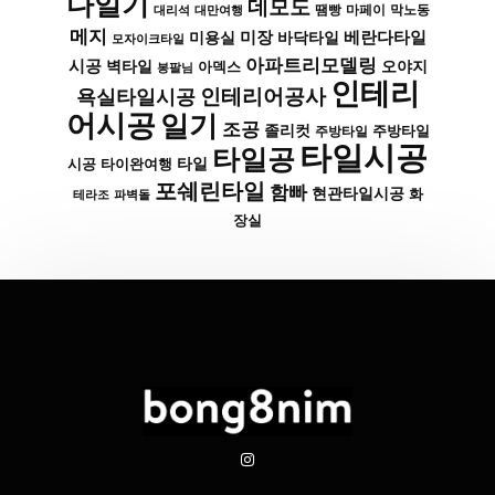
다일기
데모도
막노동
대리석
대만여행
땜빵
마페이
메지
미장
베란다타일
바닥타일
미용실
모자이크타일
아파트리모델링
시공
벽타일
아덱스
오야지
봉팔님
인테리
인테리어공사
욕실타일시공
어시공
일기
조공
졸리컷
주방타일
주방타일
타일시공
타일공
타일
시공
타이완여행
포쉐린타일
함빠
현관타일시공
화
파벽돌
테라조
장실