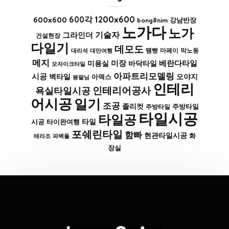
1200x600
600x600
600각
bong8nim
강남반장
노가다
노가
기술자
그라인더
건설현장
다일기
데모도
막노동
대리석
대만여행
땜빵
마페이
메지
미장
베란다타일
바닥타일
미용실
모자이크타일
아파트리모델링
시공
벽타일
아덱스
오야지
봉팔님
인테리
인테리어공사
욕실타일시공
어시공
일기
조공
졸리컷
주방타일
주방타일
타일시공
타일공
타일
시공
타이완여행
포쉐린타일
함빠
현관타일시공
화
파벽돌
테라조
장실