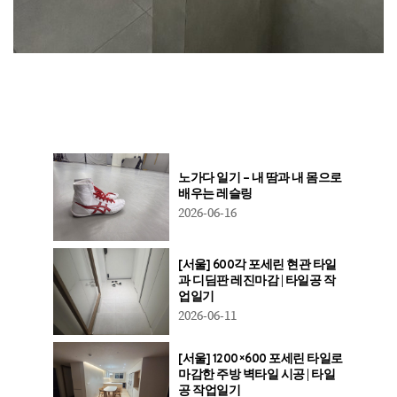
노가다 일기 – 내 땀과 내 몸으로
배우는 레슬링
2026-06-16
[서울] 600각 포세린 현관 타일
과 디딤판 레진마감 | 타일공 작
업일기
2026-06-11
[서울] 1200×600 포세린 타일로
마감한 주방 벽타일 시공 | 타일
공 작업일기