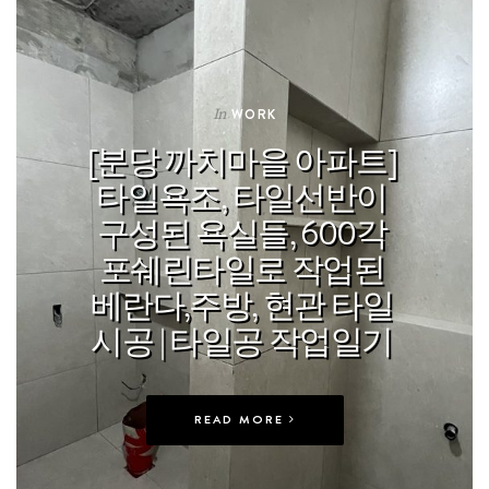
In
WORK
[분당 까치마을 아파트]
타일욕조, 타일선반이
구성된 욕실들, 600각
포쉐린타일로 작업된
베란다,주방, 현관 타일
시공 | 타일공 작업일기
READ MORE