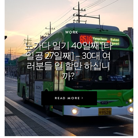
In
WORK
노가다 일기 40일째 [타
일공 27일째] – 30대 여
러분들 일 할만 하십니
까?
READ MORE