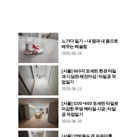
노가다 일기 – 내 땀과 내 몸으로
배우는 레슬링
2026-06-16
[서울] 600각 포세린 현관 타일
과 디딤판 레진마감 | 타일공 작
업일기
2026-06-11
[서울] 1200×600 포세린 타일로
마감한 주방 벽타일 시공 | 타일
공 작업일기
2026-06-10
[서울] 안방욕실 겸 파우더룸