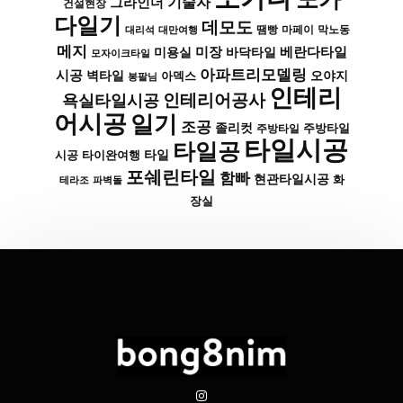
기술자
그라인더
건설현장
다일기
데모도
막노동
대리석
대만여행
땜빵
마페이
메지
미장
베란다타일
바닥타일
미용실
모자이크타일
아파트리모델링
시공
벽타일
아덱스
오야지
봉팔님
인테리
인테리어공사
욕실타일시공
어시공
일기
조공
졸리컷
주방타일
주방타일
타일시공
타일공
타일
시공
타이완여행
포쉐린타일
함빠
현관타일시공
화
파벽돌
테라조
장실