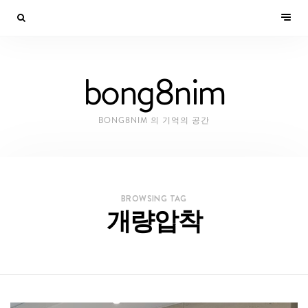
bong8nim
BONG8NIM 의 기억의 공간
BROWSING TAG
개량압착