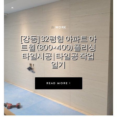
In
WORK
[강동] 32평형 아파트 아
트월 (800×400) 폴리싱
타일시공 | 타일공 작업
일기
READ MORE