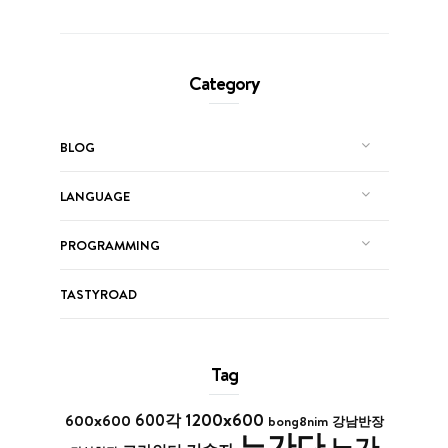
Category
BLOG
LANGUAGE
PROGRAMMING
TASTYROAD
Tag
1200x600
600x600
600각
bong8nim
강남반장
노가다
노가