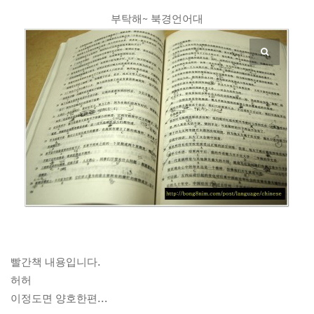
부탁해~ 북경언어대
빨간책 내용입니다.
허허
이정도면 양호한편…