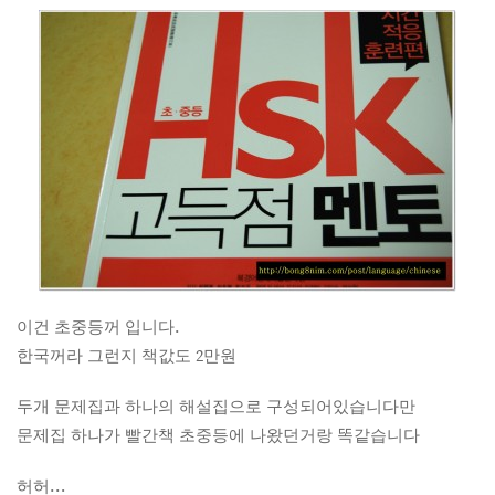
이건 초중등꺼 입니다.
한국꺼라 그런지 책값도 2만원
두개 문제집과 하나의 해설집으로 구성되어있습니다만
문제집 하나가 빨간책 초중등에 나왔던거랑 똑같습니다
허허…