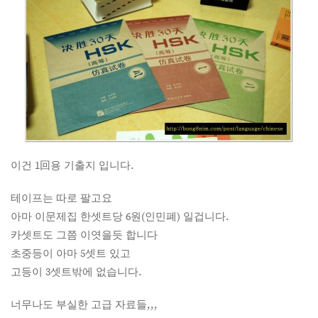
이건 1回용 기출지 입니다.
테이프는 따로 팔고요
아마 이문제집 한셋트당 6원(인민폐) 일겁니다.
카셋트도 그쯤 이엿을듯 합니다
초중등이 아마 5셋트 있고
고등이 3셋트밖에 없습니다.
너무나도 부실한 고급 자료들,,,