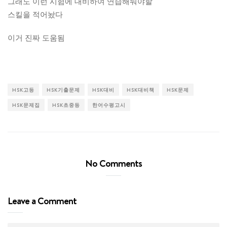
그래도 이런 시험에 대비하여 연습해둬야할
스킬을 적어놨다
이거 진짜 도움됨
HSK고등
HSK기출문제
HSK대비
HSK대비책
HSK문제
HSK문제집
HSK초중등
한어수평고시
No Comments
Leave a Comment