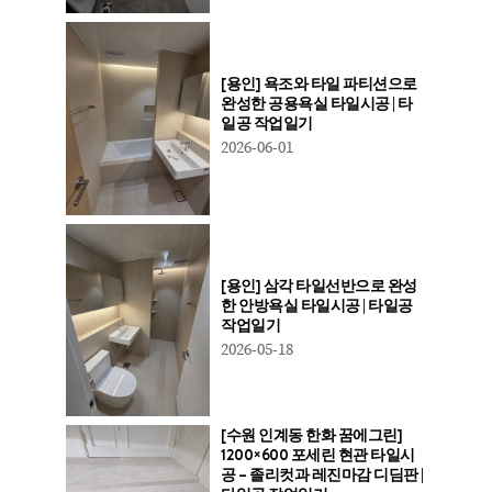
[용인] 욕조와 타일 파티션으로
완성한 공용욕실 타일시공 | 타
일공 작업일기
2026-06-01
[용인] 삼각 타일선반으로 완성
한 안방욕실 타일시공 | 타일공
작업일기
2026-05-18
[수원 인계동 한화 꿈에그린]
1200×600 포세린 현관 타일시
공 – 졸리컷과 레진마감 디딤판 |