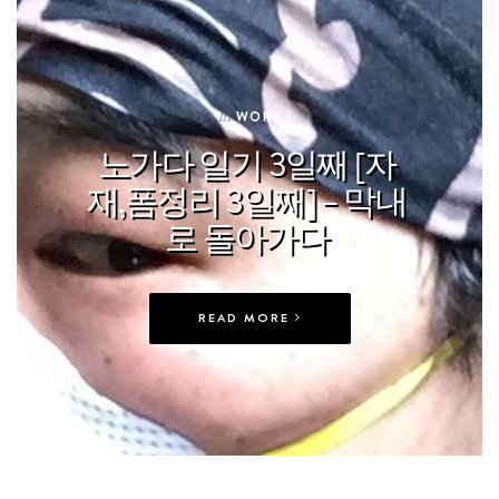
In
WORK
노가다 일기 3일째 [자
재,폼정리 3일째] – 막내
로 돌아가다
READ MORE