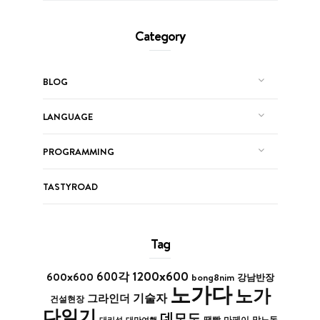
Category
BLOG
LANGUAGE
PROGRAMMING
TASTYROAD
Tag
1200x600
600x600
600각
bong8nim
강남반장
노가다
노가
기술자
그라인더
건설현장
다일기
데모도
막노동