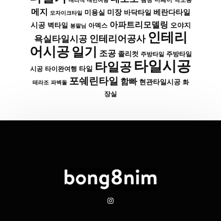
대리석
대만여행
땜빵
마페이
메지
미장
베란다타일
바닥타일
미용실
모자이크타일
아파트리모델링
시공
벽타일
아덱스
오야지
봉팔님
인테리
인테리어공사
욕실타일시공
어시공
일기
조공
졸리컷
주방타일
주방타일
타일시공
타일공
타일
시공
타이완여행
포쉐린타일
함빠
현관타일시공
화
파벽돌
테라조
장실