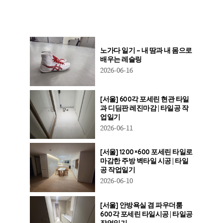
노가다 일기 – 내 땀과 내 몸으로
배우는 레슬링
2026-06-16
[서울] 600각 포세린 현관 타일
과 디딤판 레진마감 | 타일공 작
업일기
2026-06-11
[서울] 1200×600 포세린 타일로
마감한 주방 벽타일 시공 | 타일
공 작업일기
2026-06-10
[서울] 안방욕실 겸 파우더룸
600각 포세린 타일시공 | 타일공
작업일기