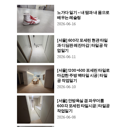
노가다 일기 – 내 땀과 내 몸으로
배우는 레슬링
2026-06-16
[서울] 600각 포세린 현관 타일
과 디딤판 레진마감 | 타일공 작
업일기
2026-06-11
[서울] 1200×600 포세린 타일로
마감한 주방 벽타일 시공 | 타일
공 작업일기
2026-06-10
[서울] 안방욕실 겸 파우더룸
600각 포세린 타일시공 | 타일공
작업일기
2026-06-08