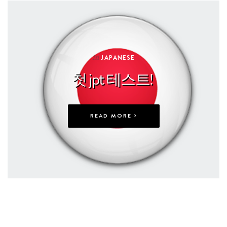
In
JAPANESE
첫 jpt 테스트!
READ MORE