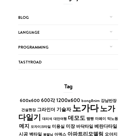
BLOG
LANGUAGE
PROGRAMMING
TASTYROAD
Tag
1200x600
600x600
600각
bong8nim
강남반장
노가다
노가
기술자
그라인더
건설현장
다일기
데모도
막노동
대리석
대만여행
땜빵
마페이
메지
미장
베란다타일
바닥타일
미용실
모자이크타일
아파트리모델링
시공
벽타일
아덱스
오야지
봉팔님