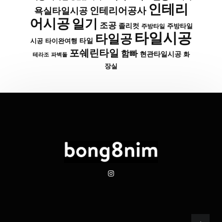
인테리
인테리어공사
욕실타일시공
어시공
일기
조공
졸리컷
주방타일
주방타일
타일시공
타일공
타일
시공
타이완여행
포쉐린타일
함빠
현관타일시공
화
파벽돌
테라조
장실