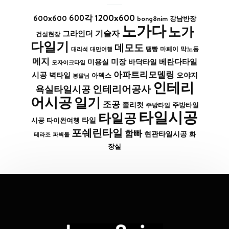
1200x600
600x600
600각
bong8nim
강남반장
노가다
노가
기술자
그라인더
건설현장
다일기
데모도
막노동
대리석
대만여행
땜빵
마페이
메지
미장
베란다타일
바닥타일
미용실
모자이크타일
아파트리모델링
시공
벽타일
아덱스
오야지
봉팔님
인테리
인테리어공사
욕실타일시공
어시공
일기
조공
졸리컷
주방타일
주방타일
타일시공
타일공
타일
시공
타이완여행
포쉐린타일
함빠
현관타일시공
화
파벽돌
테라조
장실