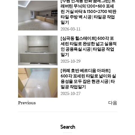
[수원 인계동 한화 꿈에그린] 트
래버틴 무늬의 1200×600 포세
린 거실 바닥 & 1500×2700 박판
타일 주방 벽 시공 | 타일공 작업
일기
2026-03-11
[심곡동 힐스테이트] 600각 포
세린 타일로 완성한 넓고 실용적
인 공용욕실 시공 | 타일공 작업
일기
2025-10-29
[위례 호반 베르디움 아파트]
600각 포세린 타일로 넓이와 실
용성을 모두 잡은 현관 시공 | 타
일공 작업일기
2025-10-27
Previous
다음
Search