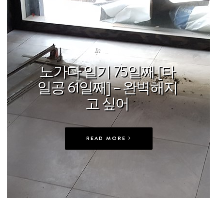
In
WORK
노가다 일기 75일째 [타
일공 61일째] – 완벽해지
고 싶어
READ MORE