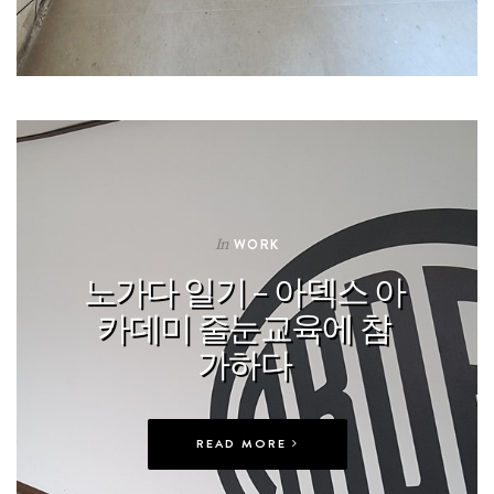
In
WORK
노가다 일기 – 아덱스 아
카데미 줄눈교육에 참
가하다
READ MORE