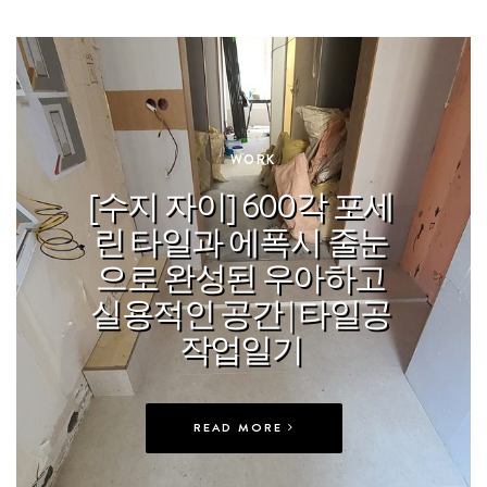
In
WORK
[수지 자이] 600각 포세
린 타일과 에폭시 줄눈
으로 완성된 우아하고
실용적인 공간 | 타일공
작업일기
READ MORE