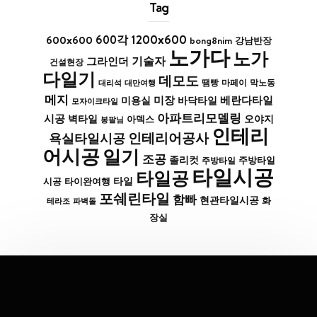
Tag
1200x600
600x600
600각
bong8nim
강남반장
노가다
노가
기술자
그라인더
건설현장
다일기
데모도
막노동
대리석
대만여행
땜빵
마페이
메지
미장
베란다타일
바닥타일
미용실
모자이크타일
아파트리모델링
시공
벽타일
아덱스
오야지
봉팔님
인테리
인테리어공사
욕실타일시공
어시공
일기
조공
졸리컷
주방타일
주방타일
타일시공
타일공
타일
시공
타이완여행
포쉐린타일
함빠
현관타일시공
화
파벽돌
테라조
장실