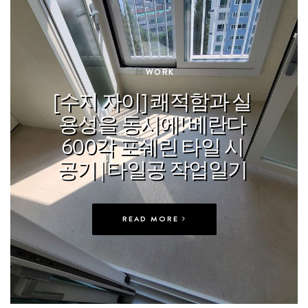
In
WORK
[수지 자이] 쾌적함과 실
용성을 동시에! 베란다
600각 포쉐린 타일 시
공기 | 타일공 작업일기
READ MORE