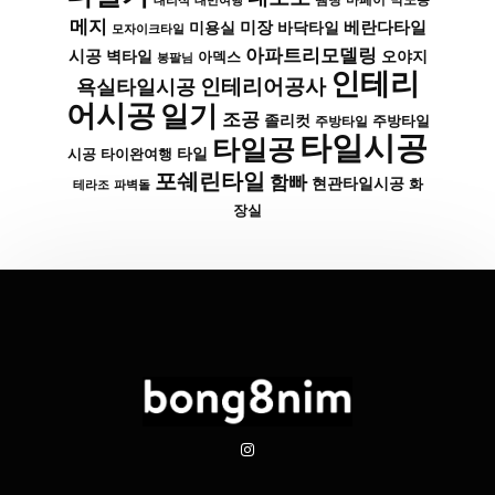
대리석
대만여행
땜빵
마페이
메지
미장
베란다타일
바닥타일
미용실
모자이크타일
아파트리모델링
시공
벽타일
아덱스
오야지
봉팔님
인테리
인테리어공사
욕실타일시공
어시공
일기
조공
졸리컷
주방타일
주방타일
타일시공
타일공
타일
시공
타이완여행
포쉐린타일
함빠
현관타일시공
화
파벽돌
테라조
장실