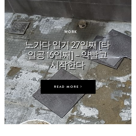
In
WORK
노가다 일기 27일째 [타
일공 16일째] – 약빨고
시작한다
READ MORE