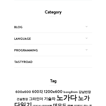
Category
BLOG
LANGUAGE
PROGRAMMING
TASTYROAD
Tag
1200x600
600x600
600각
bong8nim
강남반장
노가다
노가
기술자
그라인더
건설현장
다일기
데모도
막노동