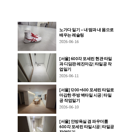
노가다 일기 – 내 땀과 내 몸으로
배우는 레슬링
2026-06-16
[서울] 600각 포세린 현관 타일
과 디딤판 레진마감 | 타일공 작
업일기
2026-06-11
[서울] 1200×600 포세린 타일로
마감한 주방 벽타일 시공 | 타일
공 작업일기
2026-06-10
[서울] 안방욕실 겸 파우더룸
600각 포세린 타일시공 | 타일공
작업일기