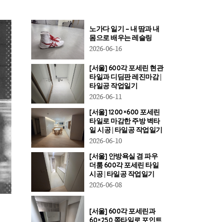
노가다 일기 – 내 땀과 내
몸으로 배우는 레슬링
2026-06-16
[서울] 600각 포세린 현관
타일과 디딤판 레진마감 |
타일공 작업일기
2026-06-11
[서울] 1200×600 포세린
타일로 마감한 주방 벽타
일 시공 | 타일공 작업일기
2026-06-10
[서울] 안방욕실 겸 파우
더룸 600각 포세린 타일
시공 | 타일공 작업일기
2026-06-08
[서울] 600각 포세린과
60×250 쪽타일로 포인트