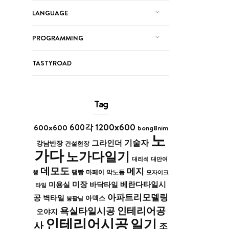
LANGUAGE
PROGRAMMING
TASTYROAD
Tag
1200x600
600x600
600각
bong8nim
노
기술자
그라인더
강남반장
건설현장
가다
노가다일기
대리석
대만여
데모도
메지
막노동
행
땜빵
마페이
모자이크
미장
베란다타일시
바닥타일
미용실
타일
아파트리모델링
공
벽타일
아덱스
봉팔님
인테리어공
욕실타일시공
오야지
인테리어시공
일기
사
조