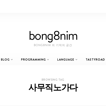
bong8nim
BONG8NIM 의 기억의 공간
BLOG
PROGRAMMING
LANGUAGE
TASTYROAD
BROWSING TAG
사무직노가다