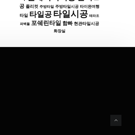
공
졸리컷
주방타일시공
타이완여행
주방타일
타일시공
타일공
타일
테라조
포쉐린타일
함빠
현관타일시공
파벽돌
화장실