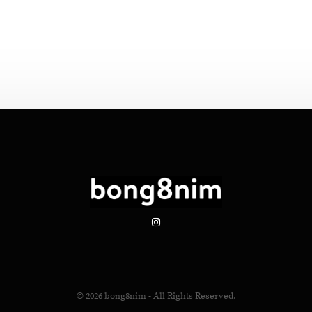
© 2026
bong8nim
- All Rights Reserved.