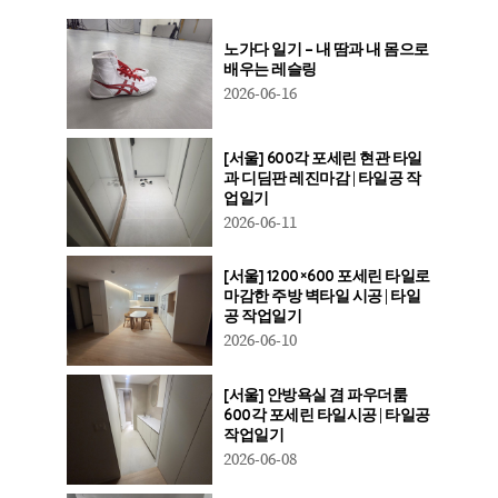
노가다 일기 – 내 땀과 내 몸으로
배우는 레슬링
2026-06-16
[서울] 600각 포세린 현관 타일
과 디딤판 레진마감 | 타일공 작
업일기
2026-06-11
[서울] 1200×600 포세린 타일로
마감한 주방 벽타일 시공 | 타일
공 작업일기
2026-06-10
[서울] 안방욕실 겸 파우더룸
600각 포세린 타일시공 | 타일공
작업일기
2026-06-08