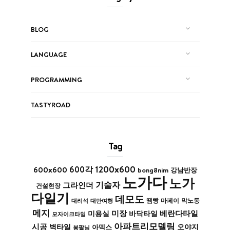
BLOG
LANGUAGE
PROGRAMMING
TASTYROAD
Tag
1200x600
600x600
600각
bong8nim
강남반장
노가다
노가
기술자
그라인더
건설현장
다일기
데모도
막노동
대리석
대만여행
땜빵
마페이
메지
미장
베란다타일
바닥타일
미용실
모자이크타일
아파트리모델링
시공
벽타일
아덱스
오야지
봉팔님