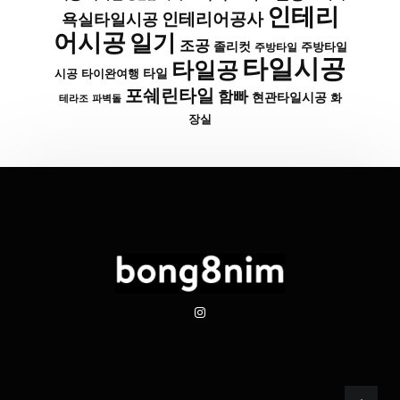
인테리
인테리어공사
욕실타일시공
어시공
일기
조공
졸리컷
주방타일
주방타일
타일시공
타일공
타일
시공
타이완여행
포쉐린타일
함빠
현관타일시공
화
파벽돌
테라조
장실