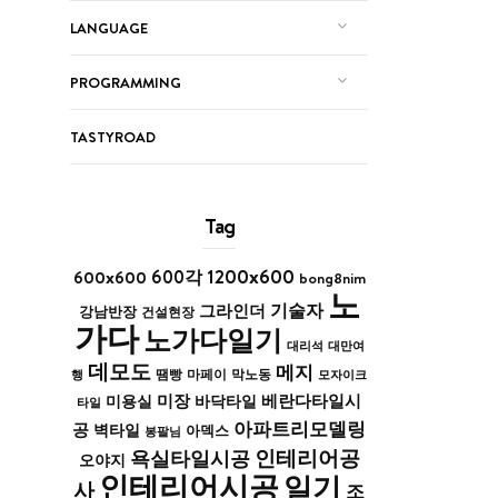
LANGUAGE
PROGRAMMING
TASTYROAD
Tag
1200x600
600x600
600각
bong8nim
노
기술자
그라인더
강남반장
건설현장
가다
노가다일기
대리석
대만여
데모도
메지
막노동
행
땜빵
마페이
모자이크
미장
베란다타일시
바닥타일
미용실
타일
아파트리모델링
공
벽타일
아덱스
봉팔님
인테리어공
욕실타일시공
오야지
인테리어시공
일기
사
조