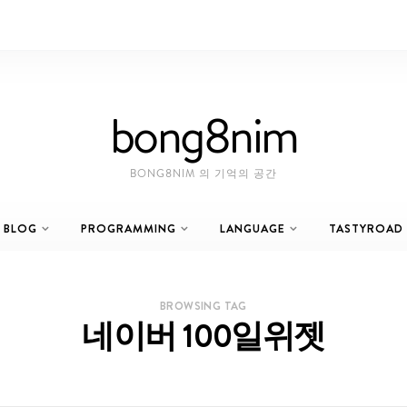
bong8nim
BONG8NIM 의 기억의 공간
BLOG
PROGRAMMING
LANGUAGE
TASTYROAD
BROWSING TAG
네이버 100일위젯