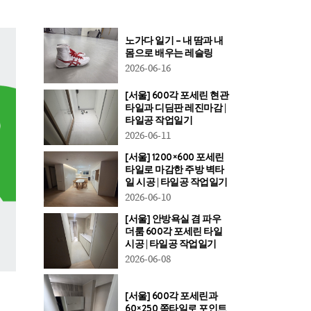
노가다 일기 – 내 땀과 내
몸으로 배우는 레슬링
2026-06-16
[서울] 600각 포세린 현관
타일과 디딤판 레진마감 |
타일공 작업일기
2026-06-11
[서울] 1200×600 포세린
타일로 마감한 주방 벽타
일 시공 | 타일공 작업일기
2026-06-10
[서울] 안방욕실 겸 파우
더룸 600각 포세린 타일
시공 | 타일공 작업일기
2026-06-08
[서울] 600각 포세린과
60×250 쪽타일로 포인트