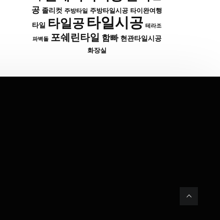
공
졸리컷
주방타일시공
타이완여행
주방타일
타일시공
타일공
타일
테라조
포쉐린타일
함빠
현관타일시공
파벽돌
화장실