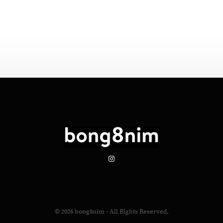
© 2026
bong8nim
- All Rights Reserved.