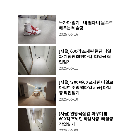
노가다 일기 – 내 땀과 내 몸으로
배우는 레슬링
2026-06-16
[서울] 600각 포세린 현관 타일
과 디딤판 레진마감 | 타일공 작
업일기
2026-06-11
[서울] 1200×600 포세린 타일로
마감한 주방 벽타일 시공 | 타일
공 작업일기
2026-06-10
[서울] 안방욕실 겸 파우더룸
600각 포세린 타일시공 | 타일공
작업일기
2026-06-08