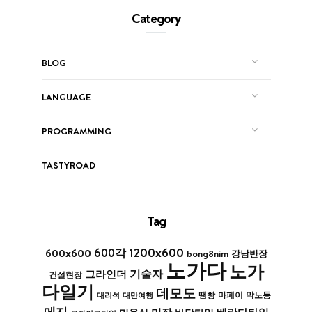
Category
BLOG
LANGUAGE
PROGRAMMING
TASTYROAD
Tag
1200x600
600x600
600각
bong8nim
강남반장
노가다
노가
기술자
그라인더
건설현장
다일기
데모도
막노동
대리석
대만여행
땜빵
마페이