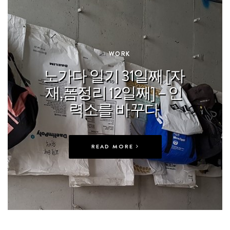
In
WORK
노가다 일기 31일째 [자
재,폼정리 12일째] – 인
력소를 바꾸다
READ MORE