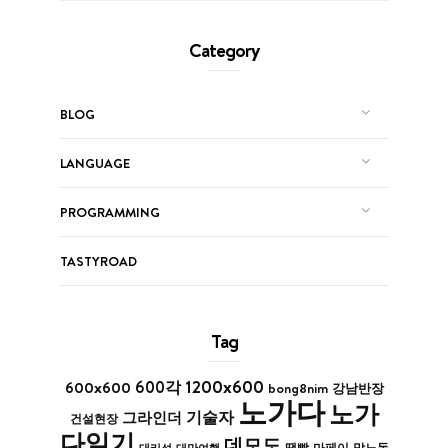
Category
BLOG
LANGUAGE
PROGRAMMING
TASTYROAD
Tag
1200x600
600x600
600각
bong8nim
강남반장
노가다
노가
기술자
그라인더
건설현장
다일기
데모도
막노동