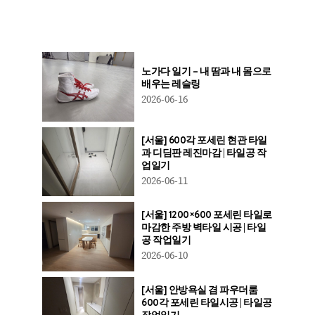
노가다 일기 – 내 땀과 내 몸으로
배우는 레슬링
2026-06-16
[서울] 600각 포세린 현관 타일
과 디딤판 레진마감 | 타일공 작
업일기
2026-06-11
[서울] 1200×600 포세린 타일로
마감한 주방 벽타일 시공 | 타일
공 작업일기
2026-06-10
[서울] 안방욕실 겸 파우더룸
600각 포세린 타일시공 | 타일공
작업일기