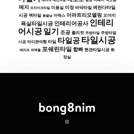
대리석
대만여행
땜빵
마페이
메지
미장
베란다타일
바닥타일
미용실
모자이크타일
아파트리모델링
시공
벽타일
아덱스
오야지
봉팔님
인테리
인테리어공사
욕실타일시공
어시공
일기
조공
졸리컷
주방타일
주방타일
타일시공
타일공
타일
시공
타이완여행
포쉐린타일
함빠
현관타일시공
화
파벽돌
테라조
장실