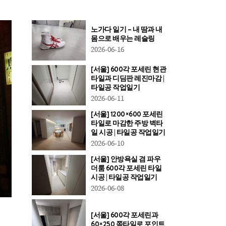
노가다 일기 – 내 땀과 내
몸으로 배우는 레슬링
2026-06-16
[서울] 600각 포세린 현관
타일과 디딤판 레진마감 |
타일공 작업일기
2026-06-11
[서울] 1200×600 포세린
타일로 마감한 주방 벽타
일 시공 | 타일공 작업일기
2026-06-10
[서울] 안방욕실 겸 파우
더룸 600각 포세린 타일
시공 | 타일공 작업일기
2026-06-08
[서울] 600각 포세린과
60×250 쪽타일로 포인트