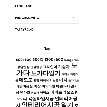
LANGUAGE
PROGRAMMING
TASTYROAD
Tag
1200x600
600x600
600각
bong8nim
노
기술자
그라인더
강남반장
건설현장
가다
노가다일기
대리석
대만여
데모도
메지
막노동
행
땜빵
마페이
모자이크
미장
베란다타일시
바닥타일
미용실
타일
아파트리모델링
공
벽타일
아덱스
봉팔님
인테리어공
욕실타일시공
오야지
인테리어시공
일기
사
조