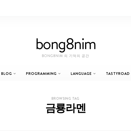
bong8nim
BONG8NIM 의 기억의 공간
BLOG
PROGRAMMING
LANGUAGE
TASTYROAD
BROWSING TAG
금룡라멘