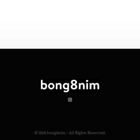
© 2026
bong8nim
- All Rights Reserved.