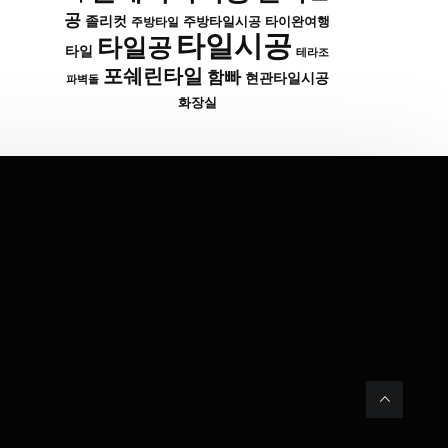
공
졸리컷
주방타일시공
타이완여행
주방타일
타일시공
타일공
타일
테라조
포쉐린타일
함빠
현관타일시공
파벽돌
화장실