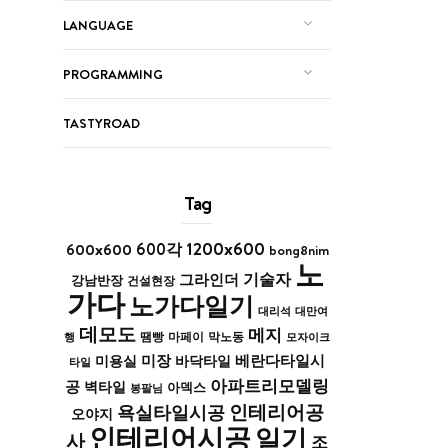
LANGUAGE
PROGRAMMING
TASTYROAD
Tag
1200x600
600x600
600각
bong8nim
노
기술자
그라인더
강남반장
건설현장
가다
노가다일기
대리석
대만여
데모도
메지
막노동
행
땜빵
마페이
모자이크
미장
베란다타일시
바닥타일
미용실
타일
아파트리모델링
공
벽타일
아덱스
봉팔님
인테리어공
욕실타일시공
오야지
인테리어시공
일기
사
조