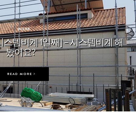
In
WORK
시스템비계 1일째] – 시스템비계 해
봤어요?
READ MORE