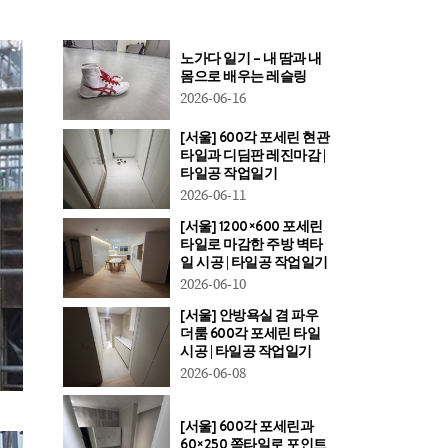
노가다 일기 – 내 땀과 내
몸으로 배우는 레슬링
2026-06-16
[서울] 600각 포세린 현관
타일과 디딤판 레진마감 |
타일공 작업일기
2026-06-11
[서울] 1200×600 포세린
타일로 마감한 주방 벽타
일 시공 | 타일공 작업일기
2026-06-10
[서울] 안방욕실 겸 파우
더룸 600각 포세린 타일
시공 | 타일공 작업일기
2026-06-08
[서울] 600각 포세린과
60×250 쪽타일로 포인트