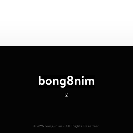
© 2026
bong8nim
- All Rights Reserved.