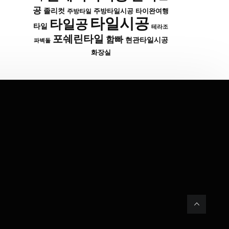
공
졸리컷
주방타일시공
타이완여행
주방타일
타일시공
타일공
타일
테라조
포쉐린타일
함빠
현관타일시공
파벽돌
화장실