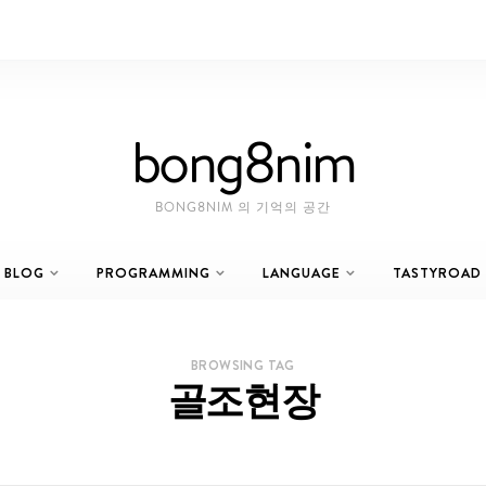
bong8nim
BONG8NIM 의 기억의 공간
BLOG
PROGRAMMING
LANGUAGE
TASTYROAD
BROWSING TAG
골조현장