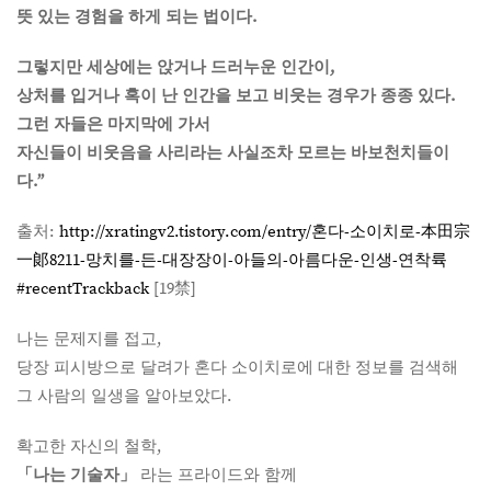
뜻 있는 경험을 하게 되는 법이다.
그렇지만 세상에는 앉거나 드러누운 인간이,
상처를 입거나 혹이 난 인간을 보고 비웃는 경우가 종종 있다.
그런 자들은 마지막에 가서
자신들이 비웃음을 사리라는 사실조차 모르는 바보천치들이
다.”
출처:
http://xratingv2.tistory.com/entry/혼다-소이치로-本田宗
一郞8211-망치를-든-대장장이-아들의-아름다운-인생-연착륙
#recentTrackback
[19禁]
나는 문제지를 접고,
당장 피시방으로 달려가 혼다 소이치로에 대한 정보를 검색해
그 사람의 일생을 알아보았다.
확고한 자신의 철학,
「나는 기술자」
라는 프라이드와 함께