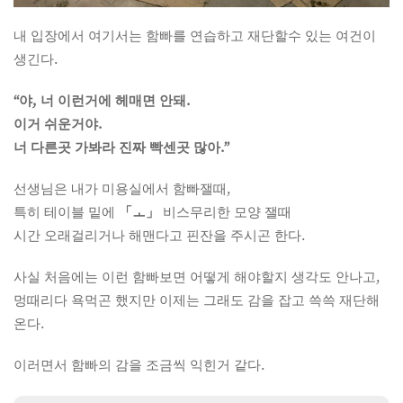
내 입장에서 여기서는 함빠를 연습하고 재단할수 있는 여건이
생긴다.
“야, 너 이런거에 헤매면 안돼.
이거 쉬운거야.
너 다른곳 가봐라 진짜 빡센곳 많아.”
선생님은 내가 미용실에서 함빠잴때,
특히 테이블 밑에
「ㅗ」
비스무리한 모양 잴때
시간 오래걸리거나 해맨다고 핀잔을 주시곤 한다.
사실 처음에는 이런 함빠보면 어떻게 해야할지 생각도 안나고,
멍때리다 욕먹곤 했지만 이제는 그래도 감을 잡고 쓱쓱 재단해
온다.
이러면서 함빠의 감을 조금씩 익힌거 같다.